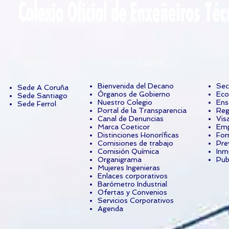
SEDES
INSTITUCIONAL
Bienvenida del Decano
Sec
Sede A Coruña
Órganos de Gobierno
Eco
Sede Santiago
Nuestro Colegio
Ens
Sede Ferrol
Portal de la Transparencia
Reg
Canal de Denuncias
Vis
Marca Coeticor
Emp
Distinciones Honoríficas
For
Comisiones de trabajo
Pre
Comisión Química
Inm
Organigrama
Pub
Mujeres Ingenieras
Enlaces corporativos
Barómetro Industrial
Ofertas y Convenios
Servicios Corporativos
Agenda