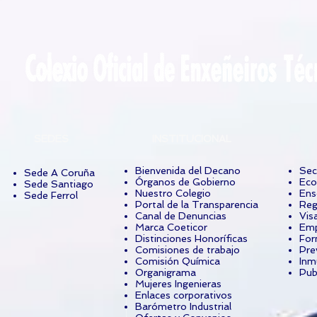
SEDES
INSTITUCIONAL
Bienvenida del Decano
Sec
Sede A Coruña
Órganos de Gobierno
Eco
Sede Santiago
Nuestro Colegio
Ens
Sede Ferrol
Portal de la Transparencia
Reg
Canal de Denuncias
Vis
Marca Coeticor
Emp
Distinciones Honoríficas
For
Comisiones de trabajo
Pre
Comisión Química
Inm
Organigrama
Pub
Mujeres Ingenieras
Enlaces corporativos
Barómetro Industrial