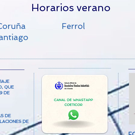
Horarios verano
 Coruña
Ferrol
antiago
IAJE
O, QUE
9 DE
S DE
ALACIONES DE
FO