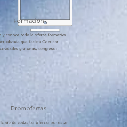
Formación
a y conoce toda la oferta formativa
actualizada que facilita Coeticor
ctividades gratuitas, congresos,
Promofertas
íciate de todas las ofertas por estar