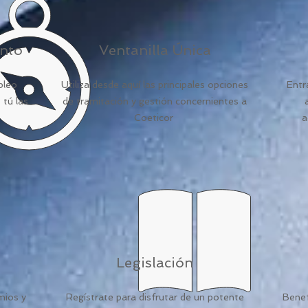
nto
Ventanilla Única
pleo
Utiliza desde aquí las principales opciones
Entr
 tú las
de tramitación y gestión concernientes a
Coeticor
a
Legislación
mios y
Regístrate para disfrutar de un potente
Benef