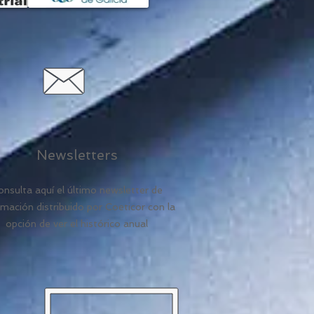
Newsletters
nsulta aquí el ú
ltimo newsletter de
rmación distribui
do por Coeticor con la
opción de ver el histórico anual