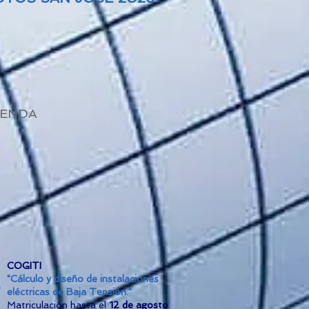
ENDA
COGITI
"Cálculo y diseño de instalaciones
eléctricas de Baja Tensión."
Matriculación hasta el
12 de agosto