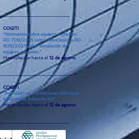
COGITI
“Normativa sobre equipos a presión:
RD 709/2015 sobre fabricación y RD
809/2021 sobre instalación de
equipos a presión."
Matriculación hasta el
12 de agosto
COGITI
"Avanzado en instalaciones eléctricas
industriales. Industria 4.0"
Matriculación hasta el
12 de agosto