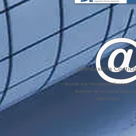
Mensaxería Coetic
Accede a la Mensaxería Coeticor y 
dispones de tu cuenta corpora
solicítala ya