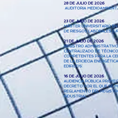
28 DE JULIO DE 2026
AUDITORIA MEDIOAMBIENT
23 DE JULIO DE 2026
MÁSTER UNIVERSITARIO EN
DE RIESGOS LABORALES (UF
21 DE JULIO DE 2026
REGISTRO ADMINISTRATIV
CENTRALIZADO DE TÉCNIC
COMPETENTES PARA LA CER
DE LA EFICIECIA ENERGÉTIC
EDIFICIOS.
16 DE JULIO DE 2026
AUDIENCIA PÚBLICA PROYE
DECRETO POR EL QUE SE MO
REGLAMENTO DEL REGISTR
INDUSTRIAL.