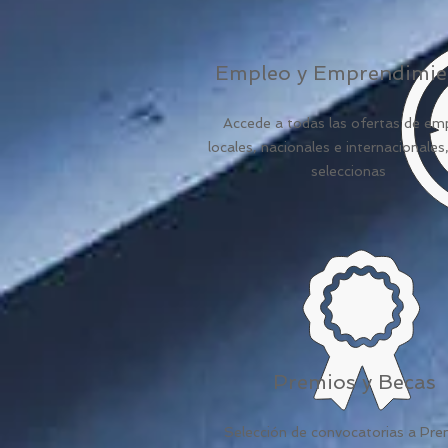
Empleo y Emprendimie
Accede a todas las ofertas de em
locales, nacionales e internacionales,
seleccionas
Premios y Becas
Selección de convocatorias a Pre