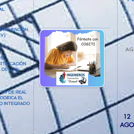
AL.
 PREVENCIÓN
V).
AG
O
OS
TIFICACIÓN
A DE LOS
CTO DE REAL
DIFICA EL
O INTEGRADO
12
AGO