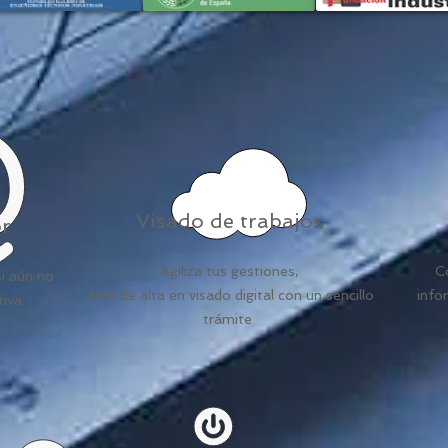
Visado de trabajos
or
Agiliza tus gestiones,
Co
si aún no
date de alta en visado digital con un sencillo
info
tiva
trámite