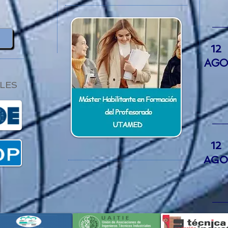
12
AGO
LES
12
AGO