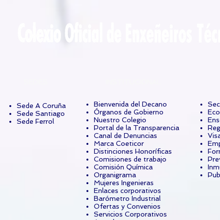
SEDES
INSTITUCIONAL
Bienvenida del Decano
Sec
Sede A Coruña
Órganos de Gobierno
Eco
Sede Santiago
Nuestro Colegio
Ens
Sede Ferrol
Portal de la Transparencia
Reg
Canal de Denuncias
Vis
Marca Coeticor
Emp
Distinciones Honoríficas
For
Comisiones de trabajo
Pre
Comisión Química
Inm
Organigrama
Pub
Mujeres Ingenieras
Enlaces corporativos
Barómetro Industrial
Ofertas y Convenios
Servicios Corporativos