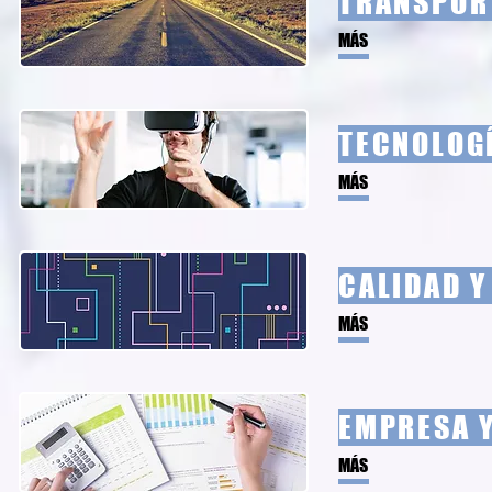
TRANSPOR
MÁS
TECNOLOGÍ
MÁS
CALIDAD Y
MÁS
EMPRESA Y
MÁS