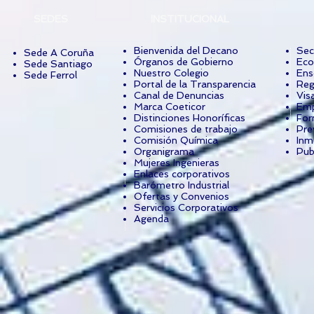
SEDES
INSTITUCIONAL
Bienvenida del Decano
Sec
Sede A Coruña
Órganos de Gobierno
Eco
Sede Santiago
Nuestro Colegio
Ens
Sede Ferrol
Portal de la Transparencia
Reg
Canal de Denuncias
Vis
Marca Coeticor
Emp
Distinciones Honoríficas
For
Comisiones de trabajo
Pre
Comisión Química
Inm
Organigrama
Pub
Mujeres Ingenieras
Enlaces corporativos
Barómetro Industrial
Ofertas y Convenios
Servicios Corporativos
Agenda