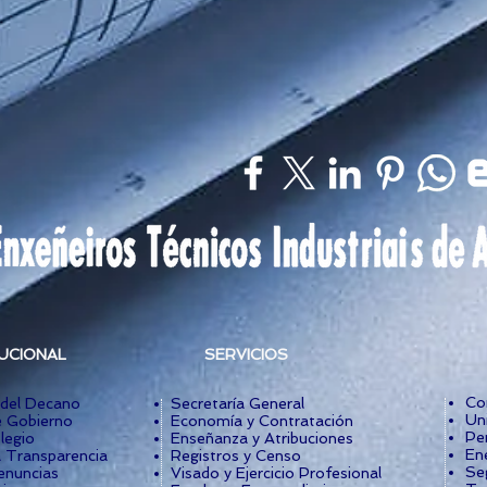
TUCIONAL
SERVICIOS
Co
 del Decano
Secretaría General
Un
 Gobierno
Economía y Contratación
Per
legio
Enseñanza y Atribuciones
Ene
a Transparencia
Registros y Censo
Se
enuncias
Visado y Ejercicio Profesional