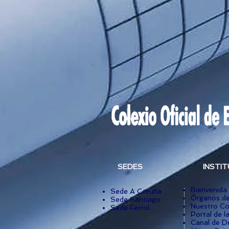
SEDES
INSTI
Bienvenida
Sede A Coruña
Órganos de
Sede Santiago
Nuestro Co
Sede Ferrol
Portal de l
Canal de D