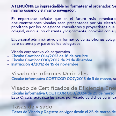
ATENCIÓN!!: Es imprescindible no formatear el ordenador. Se
mismo usuario y el mismo navegador.
Es importante señalar que en el futuro más inmediato l
documentaciones visadas sean presentadas por vía electrón
prioritaria por los colegiados consultores y proyectistas q
colegial, aunque, no obstante y lógicamente, convivirá con el 
El personal administrativo e informático de las oficinas colegi
este sistema por parte de los colegiados.
Visado corporativo vía corporativa:
Circular Coeticor 014/2013 de 18 de octubre
Circular Coeticor 030/2012 de 21 de diciembre
Instrucción 4/2012 de 15 de noviembre
Visado de Informes Periciales
Circular informativa COETICOR 007/2015 de 3 de marzo
, 
Visado de Certificados de Eficiencia Ene
Circular informativa COETICOR 008/2024 de 25 de marzo
Esta Circular actualiza las tasas por Visado de dichos certif
Tasas de visado
Tasas de Visado y Registro en vigor desde el 25 de marzo d