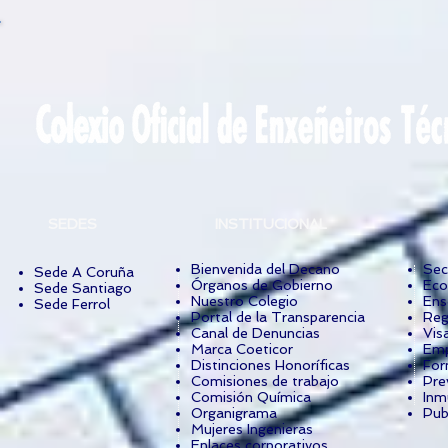
SEDES
INSTITUCIONAL
Bienvenida del Decano
Sec
Sede A Coruña
Órganos de Gobierno
Eco
Sede Santiago
Nuestro Colegio
Ens
Sede Ferrol
Portal de la Transparencia
Reg
Canal de Denuncias
Vis
Marca Coeticor
Emp
Distinciones Honoríficas
For
Comisiones de trabajo
Pre
Comisión Química
Inm
Organigrama
Pub
Mujeres Ingenieras
Enlaces corporativos