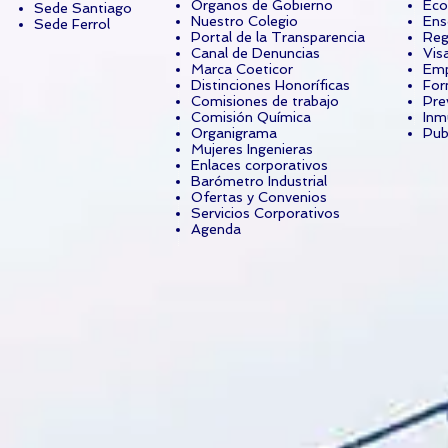
Órganos de Gobierno
Eco
Sede Santiago
Nuestro Colegio
Ens
Sede Ferrol
Portal de la Transparencia
Reg
Canal de Denuncias
Vis
Marca Coeticor
Emp
Distinciones Honoríficas
For
Comisiones de trabajo
Pre
Comisión Química
Inm
Organigrama
Pub
Mujeres Ingenieras
Enlaces corporativos
Barómetro Industrial
Ofertas y Convenios
Servicios Corporativos
Agenda