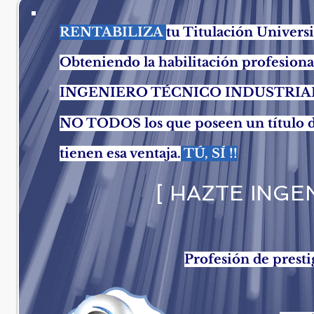
RENTABILIZA
tu Titulación Universi
Obteniendo la habilitación profesiona
INGENIERO TÉCNICO INDUSTRIAL, 
NO TODOS los que poseen un título d
tienen esa ventaja.
TÚ, SÍ !!
[ HAZTE INGE
Profesión de presti