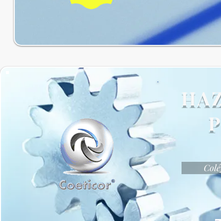
HA
Colé