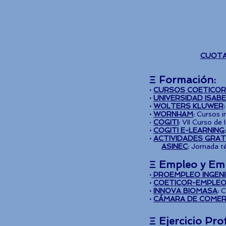
CUOTA
Ξ Formación:
·
CURSOS COETICOR
·
UNIVERSIDAD ISABEL
·
WOLTERS KLUWER
·
WORNHAM
:
Cursos in
·
COGITI
:
VII Curso de In
·
COGITI E-LEARNING
:
·
ACTIVIDADES GRAT
ASINEC
:
Jornada téc
Ξ Empleo y Em
·
PROEMPLEO INGEN
·
COETICOR-EMPLE
·
INNOVA BIOMASA
:
Co
·
CÁMARA DE COMER
Ξ Ejercicio Pro