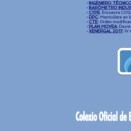
·
INGENIERO TÉCNICO
·
BARÓMETRO INDUS
·
CYPE
: Encuesta COGI
·
DPC
:
Matricúlate en 
·
CTE
:
Orden modificad
·
PLAN MOVEA
:
Decret
·
XENERGAL 2017
:
IV 