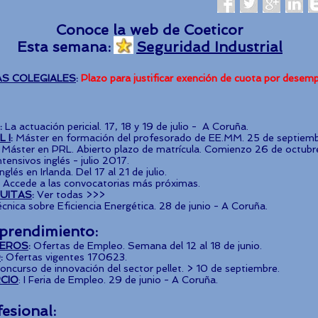
Conoce la web de Coeticor
Esta semana:
Seguridad Industrial
S COLEGIALES
:
Plazo para justificar exención de cuota por desemp
:
La actuación pericial. 17, 18 y 19 de julio - A Coruña.
 I
:
Máster en formación del profesorado de EE.MM. 25 de septiembr
:
Máster en PRL. Abierto plazo de matrícula. Comienzo 26 de octubre
tensivos inglés - julio 2017.
glés en Irlanda. Del 17 al 21 de julio.
Accede a las convocatorias más próximas.
UITAS
:
Ver todas >>>
nica sobre Eficiencia Energética. 28 de junio - A Coruña.
prendimiento:
IEROS
:
Ofertas de Empleo. Semana del 12 al 18 de junio.
O
:
Ofertas vigentes 170623.
ncurso de innovación del sector pellet. > 10 de septiembre.
CIO
: I Feria de Empleo. 29 de junio - A Coruña.
fesional: