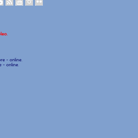
leo.
e - online.
 - online.