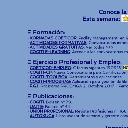
Conoce la
Esta semana
Ξ Formación:
·
XORNADAS COETICOR
:
Facility Management en Ge
·
ACTIVIDADES FORMATIVAS
:
Convocatorias inmedi
·
ACTIVIDADES GRATUITAS
:
Ver todas >>>
·
COGITI E-LEARNING
:
Accede a las convocatorias m
Ξ Ejercicio Profesional y Empleo:
·
COETICOR-EMPLEO
:
Ofertas vigentes 190915.
N
·
COGITI-CP
:
Nueva Convocatoria para Certificación 
·
COGITI-TOOLBOX
:
Herramientas y aplicaciones.
·
COGITI-PROOBRAS
:
Aplicación para gestión de lib
·
F.G.I.
:
Programa PROEMGA 2. Octubre 2017 - Ferrol
Ξ Publicaciones:
·
COGITI
:
Boletín nº 79.
·
UAITIE
:
Boletín nº 44.
·
UNIÓN PROFESIONAL
:
Revista Profesiones nº 168.
·
AUTOXUGA
:
Libro asesor de servicio y gerente con