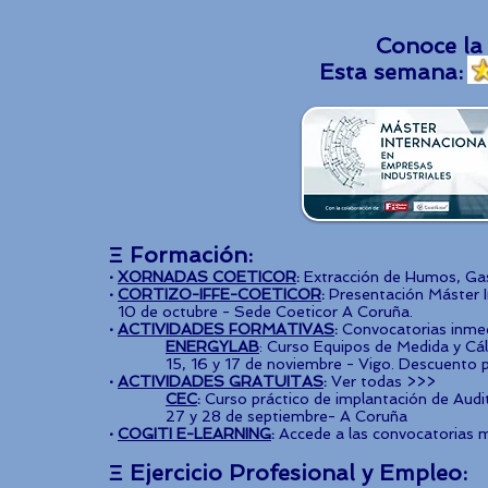
Conoce la
Esta semana
Ξ Formación:
·
XORNADAS COETICOR
:
Extracción de Humos, Gase
·
CORTIZO-IFFE-COETICOR
:
Presentación Máster I
10 de octubre - Sede Coeticor A Coruña.
·
ACTIVIDADES FORMATIVAS
:
Convocatorias inmed
ENERGYLAB
: Curso Equipos de Medida y Cá
15, 16 y 17 de noviembre - Vigo. Descuento pa
·
ACTIVIDADES GRATUITAS
:
Ver todas >>>
CEC
:
Curso práctico de implantación de Aud
27 y 28 de septiembre- A Coruña
·
COGITI E-LEARNING
:
Accede a las convocatorias 
Ξ Ejercicio Profesional y Empleo: