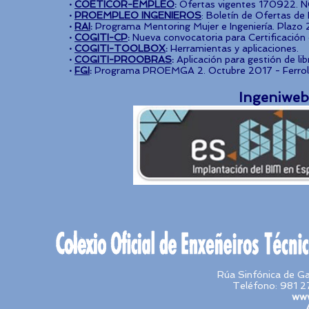
·
COETICOR-EMPLEO
:
Ofertas vigentes 170922.
·
PROEMPLEO INGENIEROS
: Boletín de Ofertas de
·
RAI
:
Programa Mentoring Mujer e Ingeniería. Plazo 
·
COGITI-CP
:
Nueva convocatoria para Certificación 
·
COGITI-TOOLBOX
:
Herramientas y aplicaciones.
·
COGITI-PROOBRAS
:
Aplicación para gestión de li
·
FGI
:
Programa PROEMGA 2. Octubre 2017 - Ferrol 
Ingeniweb
Rúa Sinfónica de G
Teléfono: 981 2
www