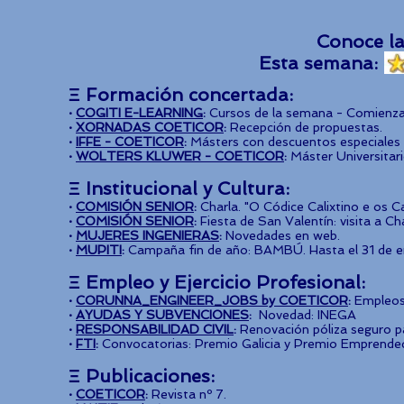
Conoce la
Esta semana
Ξ Formación concertada:
·
COGITI E-LEARNING
:
Cursos de la semana - Comienzan
·
XORNADAS COETICOR
:
Recepción de propuestas.
·
IFFE - COETICOR
:
Másters con descuentos especiales 
·
WOLTERS KLUWER - COETICOR
:
Máster Universitari
Ξ Institucional y Cultura:
·
COMISIÓN SENIOR
:
Charla. "O Códice Calixtino e os 
·
COMISIÓN SENIOR
:
Fiesta de San Valentín: visita a C
·
MUJERES INGENIERAS
:
Novedades en web.
·
MUPITI
:
Campaña fin de año: BAMBÚ. Hasta el 31 de e
Ξ Empleo y Ejercicio Profesional:
·
CORUNNA_ENGINEER_JOBS by COETICOR
:
Empleos 
·
AYUDAS Y SUBVENCIONES
:
Novedad: INEGA
·
RESPONSABILIDAD CIVIL
:
Renovación póliza seguro p
·
FTI
:
Convocatorias: Premio Galicia y Premio Emprende
Ξ Publicaciones:
·
COETICOR
:
Revista nº 7.