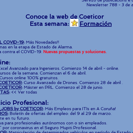
Servizo de publicacións e
Newsletter 788 - 3 de 
Conoce la web de Coeticor
Esta semana:
Formación
L COVID-19
:
Más Novedades!!
inas en la etapa de Estado de Alarma.
a contra el COVID-19.
Nuevas propuestas y soluciones.
ine:
Excel Avanzado para Ingenieros. Comienzo 14 de abril - online.
ursos de la semana. Comienzan el 6 de abril.
Cursos online 100% gratuitos.
COETICOR
:
Curso Avanzado de Drones. Comienzo 28 de abril .
COETICOR
:
Máster en PRL. Comienzo el 28 de junio.
ITAS
:
<< Ver todas
icio Profesional:
JOBS by COETICOR
:
Más Empleos para ITIs en A Coruña!
ROS
:
Boletín de ofertas del empleo: del 9 al 29 de marzo.
e en tu futuro.
va para profesionales autónomos con o sin empleados.
 por coronavirus en el Seguro Mupiti Profesional.
IOR
:
Matriculación de determinados vehículos en período de Estado 