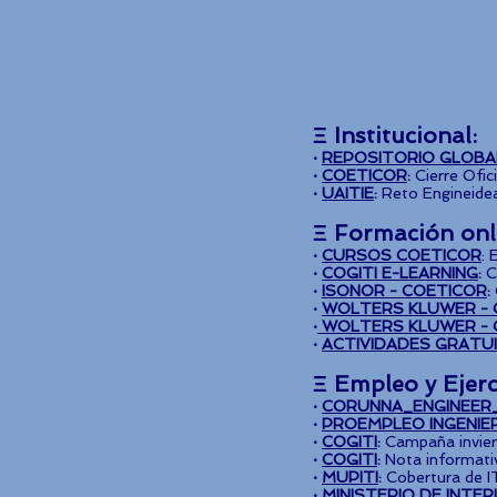
Ξ Institucional:
·
REPOSITORIO GLOBA
·
COETICOR
:
Cierre Ofic
·
UAITIE
:
Reto Engineide
Ξ Formación onl
·
CURSOS COETICOR
: 
·
COGITI E-LEARNING
:
C
·
ISONOR - COETICOR
:
·
WOLTERS KLUWER - 
·
WOLTERS KLUWER - 
·
ACTIVIDADES GRATU
Ξ Empleo y Ejerc
·
CORUNNA_ENGINEER_
·
PROEMPLEO INGENIE
·
COGITI
:
Campaña inviert
·
COGITI
:
Nota informati
·
MUPITI
:
Cobertura de IT
·
MINISTERIO DE INTER