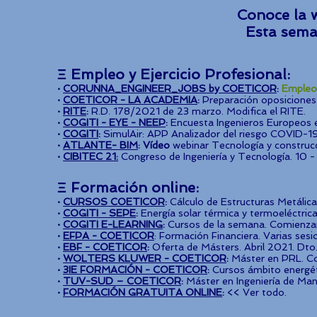
Conoce la 
Esta se
Ξ Empleo y Ejercicio Profesional:
·
CORUNNA_ENGINEER_JOBS by COETICOR
:
Empleos
·
COETICOR - LA ACADEMIA
:
Preparación oposiciones E
·
RITE
:
R.D. 178/2021 de 23 marzo. Modifica el RITE.
·
COGITI - EYE - NEEP
:
Encuesta Ingenieros Europeos en
·
COGITI
:
SimulAir: APP Analizador del riesgo COVID-1
·
ATLANTE- BIM
: Vídeo
webinar Tecnología y construc
·
CIBITEC 21:
Congreso de Ingeniería y Tecnología. 10 
Ξ Formación online:
·
CURSOS COETICOR
:
Cálculo de Estructuras Metálica
·
COGITI - SEPE​
:
Energía solar térmica y termoeléctri
·
COGITI E-LEARNING
:
Cursos de la semana. Comienza
·
EFPA - COETICOR
: Formación Financiera. Varias ses
·
EBF - COETICOR
:
Oferta de Másters. Abril 2021. Dto.
·
WOLTERS KLUWER - COETICOR
:
Máster en PRL. Co
·
3IE FORMACIÓN - COETICOR
:
Cursos ámbito energét
·
TUV-SUD – COETICOR
:
Máster en Ingeniería de Ma
·
FORMACIÓN GRATUITA ONLINE
:
<< Ver todo.