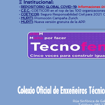
Ξ Institucional:
·
REPOSITORIO GLOBAL COVID-19
:
Informaciones úti
·
C.E.C.
:
COETICOR en el top de las 100 organizaciones 
·
COETICOR
:
Seguro Responsabilidad Civil para 2021. C
·
MUPITI
:
Promoción Campaña Zurich.
·
MUPITI
:
Nueva versión gratuita de la APP.
Rúa Sinfónica de Ga
Teléfono: 981 27