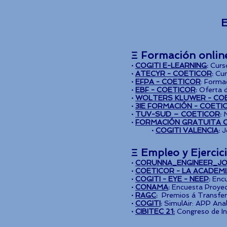
Ξ Formación onlin
·
COGITI E-LEARNING
:
Curs
·
ATECYR - COETICOR
:
Cur
·
EFPA - COETICOR
: Forma
·
EBF - COETICOR
:
Oferta d
·
WOLTERS KLUWER - CO
·
3IE FORMACIÓN - COETI
·
TUV-SUD – COETICOR
:
M
·
FORMACIÓN GRATUITA O
·
COGITI VALENCIA
:
J
Ξ Empleo y Ejercic
·
CORUNNA_ENGINEER_JO
·
COETICOR - LA ACADEM
·
COGITI - EYE - NEEP
:
Encu
·
CONAMA
:
Encuesta Proyecto
·
RAGC
:
Premios á Transferen
·
COGITI
:
SimulAir: APP Anal
·
CIBITEC 21:
Congreso de In