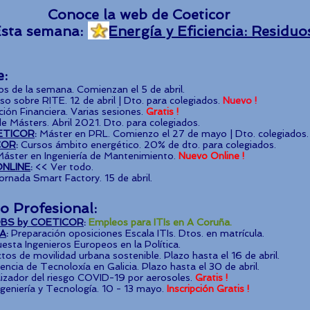
Conoce la web de Coeticor
Esta semana:
Energía y Eficiencia: Residuo
e:
os de la semana. Comienzan el 5 de abril.
so sobre RITE. 12 de abril | Dto. para colegiados.
Nuevo !
ción Financiera. Varias sesiones.
Gratis !
e Másters. Abril 2021. Dto. para colegiados.
ETICOR
:
Máster en PRL. Comienzo el 27 de mayo | Dto. colegiados.
COR
:
Cursos ámbito energético. 20% de dto. para colegiados.
áster en Ingeniería de Mantenimiento.
Nuevo Online !
NLINE
:
<< Ver todo.
ornada Smart Factory. 15 de abril.
io Profesional:
BS by COETICOR
:
Empleos para ITIs en A Coruña.
IA
:
Preparación oposiciones Escala ITIs. Dtos. en matrícula.
esta Ingenieros Europeos en la Política.
s de movilidad urbana sostenible. Plazo hasta el 16 de abril.
cia de Tecnoloxía en Galicia. Plazo hasta el 30 de abril.
izador del riesgo COVID-19 por aerosoles.
Gratis !
geniería y Tecnología. 10 - 13 mayo.
Inscripción Gratis !