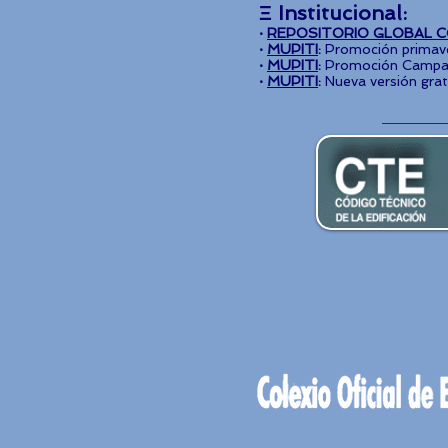
Ξ Institucional:
·
REPOSITORIO GLOBAL C
·
MUPITI
:
Promoción primav
·
MUPITI
:
Promoción Campañ
·
MUPITI
:
Nueva versión grat