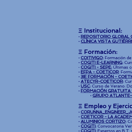
Ξ Institucional:
·
REPOSITORIO GLOBAL 
·
CLÍNICA VISTA GUTIÉR
Ξ Formación:
·
COITIVIGO
:
Formación de 
·
COGITI E-LEARNING
:
Cur
·
COGITI - SEPE:
Últimas co
·
EFPA - COETICOR
: Form
·
3IE FORMACIÓN - COET
·
ATECYR-COETICOR
:
Cur
·
USC
:
Curso de Verano: Dond
·
FORMACIÓN GRATUITA 
·
GRUPO ATLANTE-
Ξ Empleo y Ejercic
·
CORUNNA_ENGINEER_JO
·
COETICOR - LA ACADEM
·
ALUMINIOS CORTIZO
:
Co
·
COGITI
:
Convocatoria Veri
·
COGITI
:
Expertos en B.T. 