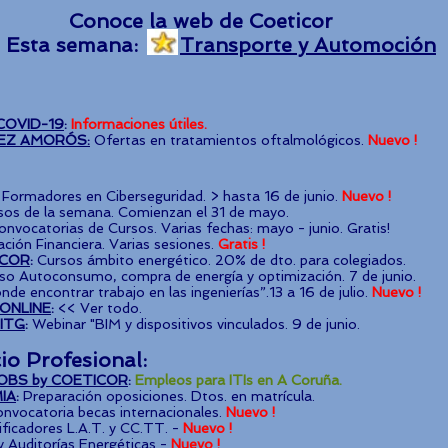
Conoce la web de Coeticor
Esta semana:
Transporte y Automoción
COVID-19
:
Informaciones útiles.
REZ AMORÓS:
Ofertas en tratamientos oftalmológicos.
Nuevo !
Formadores en Ciberseguridad. > hasta 16 de junio.
Nuevo !
sos de la semana. Comienzan el 31 de mayo.
nvocatorias de Cursos. Varias fechas: mayo - junio. Gratis!
ación Financiera. Varias sesiones.
Gratis !
ICOR
:
Cursos ámbito energético. 20% de dto. para colegiados.
so Autoconsumo, compra de energía y optimización. 7 de junio.
e encontrar trabajo en las ingenierías”.13 a 16 de julio.
Nuevo !
ONLINE
:
<< Ver todo.
ITG
:
Webinar "BIM y dispositivos vinculados. 9 de junio.
io Profesional:
BS by COETICOR
:
Empleos para ITIs en A Coruña.
IA
:
Preparación oposiciones. Dtos. en matrícula.
nvocatoria becas internacionales.
Nuevo !
ficadores L.A.T. y CC.TT. -
Nuevo !
y Auditorías Energéticas -
Nuevo !