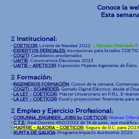
Conoce la we
Esta sem
Ξ Institucional
:
·
COETICO
R
:
Lotería de Navidad 2022.
¡¡
Número Premiado !!
·
EXPERTOS PERICIALES:
Inscripciones para listados COET
·
COGITI
:
Candidatos proclamados.
·
UAITIE
:
Convocatoria Elecciones 2023.
·
UAITIE - APETICOR
:
Exposición Mujeres Ingenieras de Éxit
Ξ
Formación
:
·
INGENIEROS FORMACIÓN
:
Cursos de la semana. Comienzan 
·
COGITI - SCHNEIDER
:
Gemelo Digital Eléctrico: desde el Dis
·
LA LEY - COETICOR
:
Máster Universitario en P.R.L. E-learni
·
LA LEY - COETICOR
:
Excel y proyecciones financieras para
Ξ
Empleo y
Ejercicio Profesional:
·
CORUNNA_ENGINEER_JOBS by COETICOR
:
Nuevas Oferta
·
C.T.E.
:
Real Decreto 450/2022 de 14 de junio, que modifica el
·
MAPFRE - ALKORA - COETICOR
:
Seguro de R.C. para 2023
·
XUNTA DE GALICIA
:
Programa Impacto Autónomo 2023.