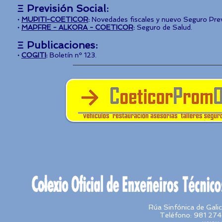
Ξ Previsión Social
:
·
MUPIT
I-COETICOR
:
Novedades fiscales y nuevo Seguro Pr
·
MAPFRE - ALK
ORA - COETICOR
:
Seguro de Salud.
Ξ Publicaciones
:
·
COGITI
:
Boletín nº 123.
Rúa Sinfónica de Gal
Teléfono: 981 274