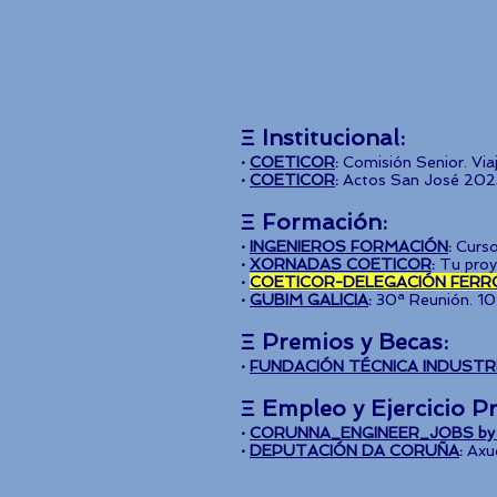
Ξ Institucional
:
·
COETICOR
:
Comisión Senior. Via
·
COETICOR
:
Actos San José 202
Ξ
Formación
:
·
INGENIEROS FORMACIÓN
:
Curso
·
XORNADAS COETICOR
:
Tu proy
·
COETICOR-DELEGACIÓN FERR
·
GUBIM GALICIA
:
30ª Reunión. 10
Ξ Premios y Becas
:
·
FUNDACIÓN TÉCNICA INDUSTR
Ξ
Empleo y
Ejercicio P
·
CORUNNA_ENGINEER_JOBS by
·
DEPUTACIÓN DA CORUÑA
:
Axu