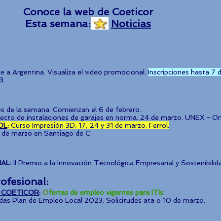
Conoce la web de Coeticor
Esta semana:
Noticias
je a Argentina
. Visualiza el video promocional.
Inscripciones hasta 7
3.
s de la semana. Comienzan el 6 de febrero.
ecto de instalaciones de garajes en norma. 24 de marzo. UNEX - Onl
OL
:
Cur
s
o Impresión 3D. 17, 24 y 31 de marzo. Ferrol.
 de marzo en Santiago de C.
IAL
:
II Premio a la Innovación
Tecnológica Empresarial y Sostenibilid
rofesional:
 COETICOR
:
O
fertas de empleo vigentes para ITIs.
das Plan de Empleo Local 2023
. Solicitudes ata o 10 de marzo.