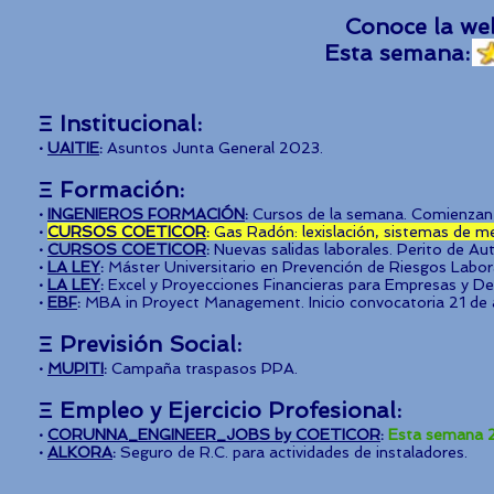
Conoce la we
Esta seman
Ξ Institucional
:
·
UAITIE
:
Asuntos Junta General 2023.
Ξ
Formación
:
·
INGENIEROS FORMACIÓN
:
Cursos de la semana. Comienzan e
·
CURSOS COETICOR
:
Gas Radón: lexislación, sistemas de me
·
CURSOS COETICOR
:
Nuevas salidas laborales. Perito de Au
·
LA LEY
:
Máster Universitario en Prevención de Riesgos Labor
·
LA LEY
:
Excel y Proyecciones Financieras para Empresas y D
·
EBF
:
MBA in Proyect Management. Inicio convo
catoria 21 de 
Ξ Previsión Social:
·
MUPITI
:
Campaña traspasos PPA.
Ξ
Empleo y
Ejercicio Profesional:
·
CORUNNA_ENGINEER_JOBS by COETICOR
:
Esta semana 2
·
ALKORA
:
Seguro de R.C. para actividades de instaladores
.