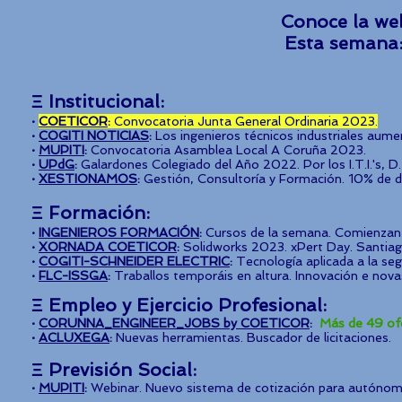
Conoce la we
Esta sema
Ξ Institucional
:
·
COETICOR
:
Convocatoria Junta General Ordina
ria 2023.
·
COGITI NOTICIAS
:
Los ingenieros técnicos industriales aum
·
MUPITI
:
Convocatoria Asamblea Local A Coruña 2023
.
·
UPd
G
:
Galardones Colegiado del Año 2022
. Por los I.T.I.'
·
XESTIONAMOS
:
Gestión, Consultoría y Formación. 10% de
Ξ Formación:
·
INGENIEROS FORMAC
IÓN
:
Cursos de la semana. Comienzan 
·
XORNADA COETICOR
:
Solidworks 2023. xPert Day. Santiag
·
COGITI-SCHNEIDER ELECTRIC
:
Te
cnología aplicada a la seg
·
FLC-ISSGA
:
Traballos temporáis en altura. Innovación e nova
Ξ
Empleo y
Ejercicio Profesional:
·
COR
UNNA_ENGINEER_JOBS by COETICOR
:
Más de 49 ofe
·
ACLUXEGA
:
Nuevas herramientas. Buscador de licitaciones.
Ξ Previsión Social:
·
MUPITI
:
Webinar. Nuevo sistema de cotización para autónom