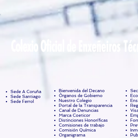
SEDES
INSTITUCIONAL
Bienvenida del Decano
Sec
Sede A Coruña
Órganos de Gobierno
Eco
Sede Santiago
Nuestro Colegio
Ens
Sede Ferrol
Portal de la Transparencia
Reg
Canal de Denuncias
Vis
Marca Coeticor
Emp
Distinciones Honoríficas
For
Comisiones de trabajo
Pre
Comisión Química
Inm
Organigrama
Pub