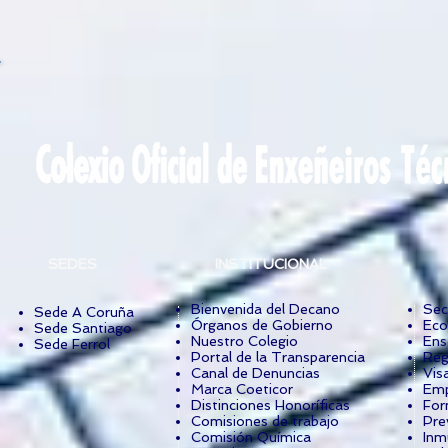
SEDES
INSTITUCIONAL
Bienvenida del Decano
Sec
Sede A Coruña
Órganos de Gobierno
Eco
Sede Santiago
Nuestro Colegio
Ens
Sede Ferrol
Portal de la Transparencia
Reg
Canal de Denuncias
Vis
Marca Coeticor
Emp
Distinciones Honoríficas
For
Comisiones de trabajo
Pre
Comisión Química
Inm