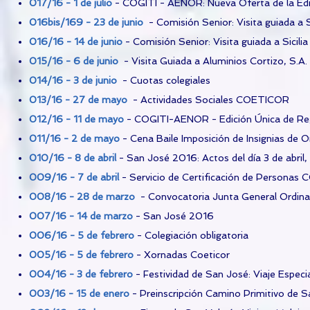
017/16 - 1 de julio
- COGITI - AENOR: Nueva Oferta de la Ed
016bis/169 - 23 de junio
- Comisión Senior: Visita guiada a Si
016/16 - 14 de junio
- Comisión Senior: Visita guiada a Sicilia
015/16 - 6 de junio
- Visita Guiada a Aluminios Cortizo, S.A.
014/16 - 3 de junio
- Cuotas colegiales
013/16 - 27 de mayo
- Actividades Sociales COETICOR
012/16 - 11 de mayo
- COGITI-AENOR - Edición Única de R
011/16 - 2 de mayo
- Cena Baile Imposición de Insignias de O
010/16 - 8 de abril
- San José 2016: Actos del día 3 de abril
009/16 - 7 de abril
- Servicio de Certificación de Personas 
008/16 - 28 de marzo
- Convocatoria Junta General Ordina
007/16 - 14 de marzo
- San José 2016
006/16 - 5 de febrero
- Colegiación obligatoria
005/16 - 5 de febrero
- Xornadas Coeticor
004/16 - 3 de febrero
- Festividad de San José: Viaje Especi
003/16 - 15 de enero
- Preinscripción Camino Primitivo de S