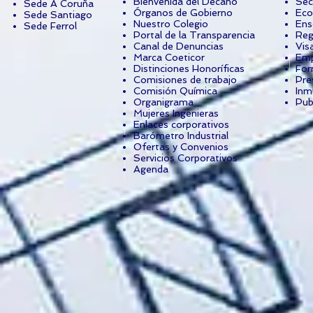
Bienvenida del Decano
Sec
Sede A Coruña
Órganos de Gobierno
Eco
Sede Santiago
Nuestro Colegio
Ens
Sede Ferrol
Portal de la Transparencia
Reg
Canal de Denuncias
Vis
Marca Coeticor
Emp
Distinciones Honoríficas
For
Comisiones de trabajo
Pre
Comisión Química
Inm
Organigrama
Pub
Mujeres Ingenieras
Enlaces corporativos
Barómetro Industrial
Ofertas y Convenios
Servicios Corporativos
Agenda