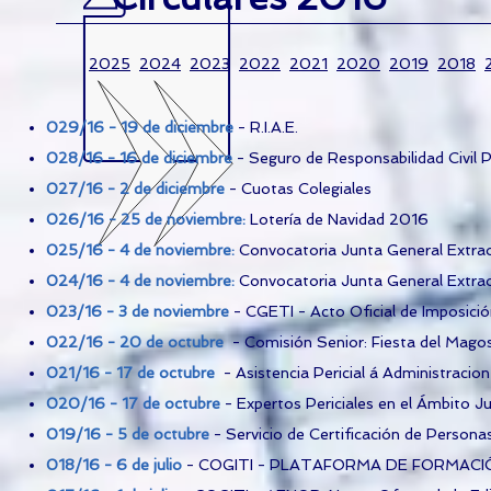
2025
2024
2023
2022
2021
2020
2019
2018
029/16 - 19 de diciembre
- R.I.A.E.
028/16 - 16 de diciembre
- Seguro de Responsabilidad Civil 
027/16 - 2 de diciembre
- Cuotas Colegiales
026/16 - 25 de noviembre
:
Lotería de Navidad 2016
025/16 - 4 de noviembre
:
Convocatoria Junta General Extrao
024/16 - 4 de noviembre:
Convocatoria Junta General Extrao
023/16 - 3 de noviembre
- CGETI - Acto Oficial de Imposició
022/16 - 20 de octubre
- Comisión Senior: Fiesta del Mago
021/16 - 17 de octubre
- Asistencia Pericial á Administracion
020/16 - 17 de octubre
- Expertos Periciales en el Ámbito Ju
019/16 - 5 de octubre
- Servicio de Certificación de Person
018/16 - 6 de julio
- COGITI - PLATAFORMA DE FORMACIÓN: