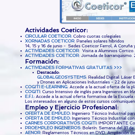
Actividades Coeticor:
CIRCULAR COETICOR
:
Cobro cuotas colegiales
XORNADAS COETICOR
: Paneles solares híbridos
14, 15 y 16 de junio - Sedes Coeticor Ferrol, A Coruñ
ACTIVIDADES COETICOR
: Visita a Aluminios Cortizo
ACTIVIDADES COETICOR
: Jornada de barranquismo. 
Formación:
ACTIV
IDADES FORMATIVAS GRATUITAS >>>
Destacado:
GLOBALGEOSYSTEMS
: Realidad Digital: Láser
y Drones en Aplicaciones Industriales - 22 de jun
COGITI E-LEARNING
: Accede a la actual oferta de la 
COGITI
: Curso Intensivo de inglés para Ingenieros en Irla
E.F.I.
:
Accede a la actual oferta formativa de la Escuel
Los interesados en alguno de estos cursos comuníquen
​Empleo y Ejercicio Profesional:
OFERTA DE EMPLEO
:
Ingeniero Técnico Industrial pa
OFERTA DE EMPLEO
:
Ingeniero Técnico Industrial co
CARNES CORPORATIVOS COGITI
:
IMPORTANTE Cole
PROEMPLEO INGENIEROS
:
Boletín: Semana del 31 de 
AENOR
:
Reglamentos Técnicos en DVD. Ampliación de p