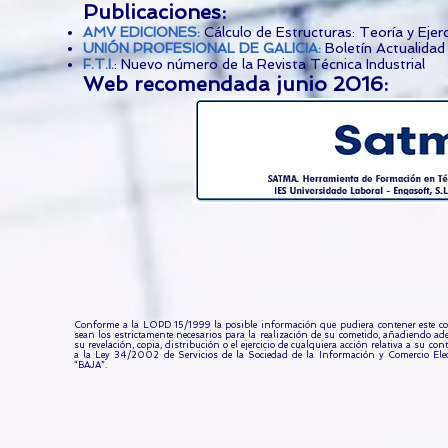
Publicaciones:
AMV EDICIONES
:
Cálculo de Estructuras: Teoría y Ejerc
UNIÓN PROFESIONAL DE GALICIA:
Boletín Actualidad
F.T.I.
: Nuevo número de la Revista Técnica Industrial
Web recomendada junio 2016:
¡Antes de imprimir, piensa en tu respo
Conforme a la LOPD 15/1999 la posible información que pudiera contener este com
sean los estrictamente necesarios para la realización de su cometido, añadiendo a
su revelación, copia, distribución o el ejercicio de cualquiera acción relativa a su c
a la Ley 34/2002 de Servicios de la Sociedad de la Información y Comercio Elec
“BAJA”.