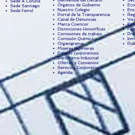
Bienvenida del Decano
Sec
Sede A Coruña
Órganos de Gobierno
Eco
Sede Santiago
Nuestro Colegio
Ens
Sede Ferrol
Portal de la Transparencia
Reg
Canal de Denuncias
Vis
Marca Coeticor
Emp
Distinciones Honoríficas
For
Comisiones de trabajo
Pre
Comisión Química
Inm
Organigrama
Pub
Mujeres Ingenieras
Enlaces corporativos
Barómetro Industrial
Ofertas y Convenios
Servicios Corporativos
Agenda