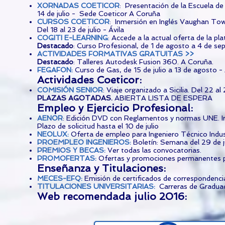
XORNADAS COETICOR
: Presentación de la Escuela de
14 de julio - Sede Coeticor A Coruña
CURSOS COETICOR
: Inmersión en Inglés Vaughan To
Del 18 al 23 de julio - Ávila
COGITI E-LEARNING
: Accede a la actual oferta de la p
Destacado
: Curso Profesional, de 1 de agosto a 4 de se
ACTIV
IDADES FORMATIVAS GRATUITAS >>
Destacado
: Talleres Autodesk Fusion 360. A Coruña.
FEGAFON
:
Curso de Gas, de 15 de julio a 13 de agosto 
Actividades Coeticor:
COMISIÓN SENIOR
: Viaje organizado a Sicilia. Del 22 a
PLAZAS AGOTADAS.
ABIERTA LISTA DE ESPERA
​Empleo y Ejercicio Profesional:
AENOR
: Edición DVD con Reglamentos y normas UNE. I
Plazo de solicitud hasta el 10 de julio
NEOLUX
:
Oferta de empleo para Ingeniero Técnico Indust
PROEMPLEO INGENIEROS:
Boletín: Semana del 29 de jun
PREMIOS Y BECAS:
Ver todas las convocatorias.
PROMOFERTAS:
Ofertas y promociones permanentes p
Enseñanza y Titulaciones:
MECES-EFQ:
Emisión de certificados de correspondencia 
TITULACIONES UNIVERSITARIAS
:
Carreras de Gradua
Web recomendada julio 2016: