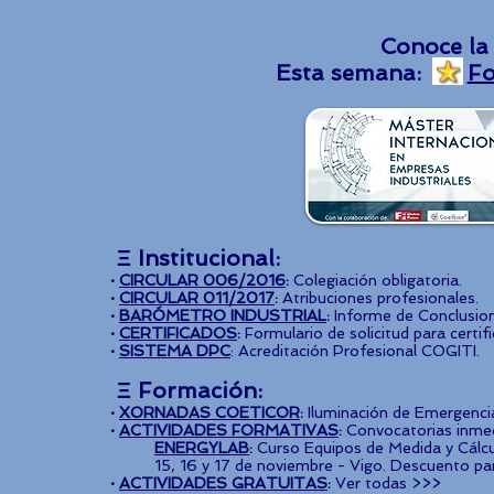
Conoce la
Esta semana:
Fo
Ξ Institucional:
·
CIRCULAR 006/2016
:
Colegiación obligatoria.
·
CIRCULAR 011/2017
:
Atribuciones profesionales.
·
BARÓMETRO INDUSTRIAL
:
Informe de Conclusion
·
CERTIFICADOS
:
Formulario de solicitud para certif
·
SISTEMA DPC
: Acreditación Profesional COGITI.
Ξ Formación:
·
XORNADAS COETICOR
:
Iluminación de Emergencia 
·
ACTIVIDADES FORMATIVAS
:
Convocatorias inmed
ENERGYLAB
:
Curso Equipos de Medida y Cálcu
15, 16 y 17 de noviembre - Vigo. Descuento pa
·
ACTIVIDADES GRATUITAS
:
Ver todas >>>