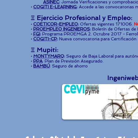
ASINEC
:
Jornada Verificaciones y comprobacio
·
COGITI E-LEARNING
:
Accede a las convocatorias 
Ξ Ejercicio Profesional y Empleo:
·
COETICOR-EMPLEO
:
Ofertas vigentes 171006.
N
·
PROEMPLEO INGENIEROS
:
Boletín de Ofertas de 
·
FGI
:
Programa PROEMGA 2. Octubre 2017 - Ferrol 
·
COGITI-CP
:
Nueva convocatoria para Certificación
Ξ Mupiti:
·
MONTYMARQ
:
Seguro de Baja Laboral para autó
·
PPA
: Plan de Previsión Asegurado.
·
BAMBÚ
: Seguro de ahorro
Ingeniweb