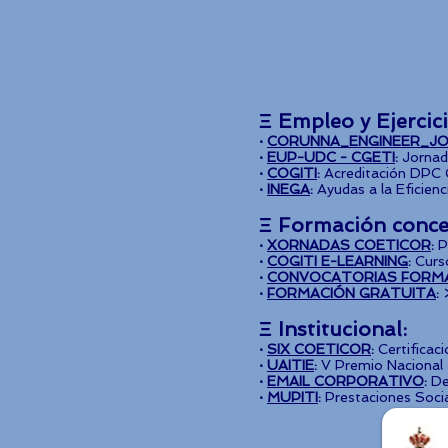
Ξ Empleo y Ejercic
·
CORUNNA_ENGINEER_JO
·
EUP-UDC - CGETI
:
Jornada
·
COGITI
:
Acreditación DPC
·
INEGA
:
Ayudas a la Eficien
Ξ Formación conce
·
XORNADAS COETICOR
:
P
·
COGITI E-LEARNING
:
Curs
·
CONVOCATORIAS FORM
·
FORMACIÓN GRATUITA
:
Ξ Institucional:
·
SIX COETICOR
:
Certificac
·
UAITIE
:
V Premio Nacional a
·
EMAIL CORPORATIVO
:
De 
·
MUPITI
:
Prestaciones Soci