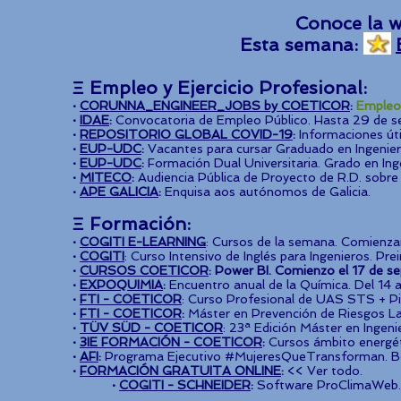
Conoce la w
Esta semana:
Ξ
Empleo y
Ejercicio Profesional:
·
CORUNNA_ENGINEER_JOBS by COETICOR
:
Empleos
·
IDAE
:
Convocatoria de Empleo Público. Hasta 29 de s
·
REPOSITORIO GLOBAL COVID-19
:
Informaciones úti
·
EUP-UDC
:
Vacantes para cursar Graduado en Ingenierí
·
EUP-UDC
:
Formación Dual Universitaria. Grado en Inge
·
MITECO
:
Audiencia Pública de Proyecto de R.D. sobr
·
APE GALICIA
:
Enquisa aos autónomos de Galicia.
Ξ
Formación:
·
COGITI E-LEARNING
: Cursos de la semana. Comienzan
·
COGITI
: Curso Intensivo de Inglés para Ingenieros. Pre
·
CURSOS COETICOR
:
Power BI. Comienzo el 17 de se
·
EXPOQUIMIA
:
Encuentro anual de la Química. Del 14 a
·
FTI - COETICOR
: Curso Profesional de UAS STS + Pi
·
FTI - COETICOR
:
Máster en Prevención de Riesgos La
·
TÜV SÜD - COETICOR
: 23ª Edición Máster en Ingeni
·
3IE FORMACIÓN - COETICOR
:
Cursos ámbito energét
·
AFI
:
Programa Ejecutivo #MujeresQueTransforman. B
·
FORMACIÓN GRATUITA ONLINE
:
<< Ver todo.
·
COGITI - SCHNEIDER
:
Software ProClimaWeb. 