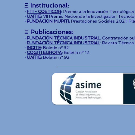
Ξ Institucional:
​·
FTI - COETICOR
:
Premio a la Innovación Tecnológica 
​·
UAITIE
:
VII Premio Nacional a la Investigación Tecnoló
​·
FUNDACIÓN MUPITI
:
Prestaciones Sociales 2021. Pl
Ξ Publicaciones:
·
FUNDACIÓN TÉCNICA INDUSTRIAL
:
Contratación pub
·
FUNDACIÓN TÉCNICA INDUSTRIAL
:
Revista Técnica I
​·
INGITE
:
Boletín nº 32.
​·
COGITI EUROPA
:
Boletín nº 12.
​·
UAITIE
:
Boletín nº 92.