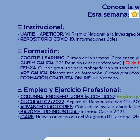
Conoce la w
Esta semana
Ξ Institucional:
·
UAITIE - APETICOR
: VII Premio Nacional a la Investigació
·
REPOSITORIO COVID 19
:
Informaciones útiles.
Ξ
Formación:
·
COGITI E-LEARNING
: Cursos de la semana. Comienzan el 
·
GUBIM GALICIA
:
22ª Reunión (videoconferencia) |
12 de f
·
FEMXA
:
Cursos gratuitos para trabajadores y autónomos d
·
APE GALICIA
:
Plataforma de formación. Cursos gratuitos.
·
FORMACIÓN GRATUITA ONLINE
:
<< Ver todo.
Ξ
Empleo y
Ejercicio Profesional:
·
CORUNNA_ENGINEER_JOBS by COETICOR
:
Empleos pa
·
CIRCULAR 02/2022
:
Seguro de Responsabilidad Civil 20
·
ADVANCED FACTORIES
:
Coeticor te invita a visitar la Fe
·
BARÓMETRO INDUSTRIAL
:
Informe Galicia 2021.
·
IGAPE
:
Nueva convocatoria del Programa Re-acciona. Pla