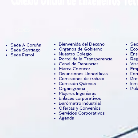
SEDES
INSTITUCIONAL
Bienvenida del Decano
Sec
Sede A Coruña
Órganos de Gobierno
Eco
Sede Santiago
Nuestro Colegio
Ens
Sede Ferrol
Portal de la Transparencia
Reg
Canal de Denuncias
Vis
Marca Coeticor
Emp
Distinciones Honoríficas
For
Comisiones de trabajo
Pre
Comisión Química
Inm
Organigrama
Pub
Mujeres Ingenieras
Enlaces corporativos
Barómetro Industrial
Ofertas y Convenios
Servicios Corporativos
Agenda