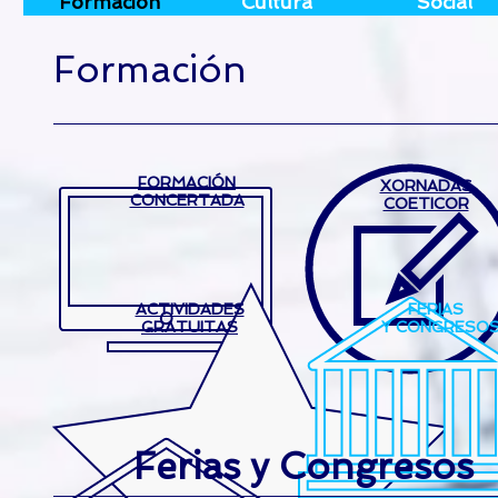
Formación
Cultura
Social
Formación
FORMACIÓN
XORNADAS
CONCERTADA
COETICOR
ACTIVIDADES
FERIAS
GRATUITAS
Y CONGRESO
Ferias y Congresos