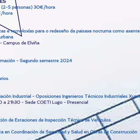
GÉS
s (2-5 personas) 30€/hora
€/hora
as e tecnoloxías para o redeseño da paisaxe nocturna como axente
 urbana
 - Campus de Elviña
mación - Segundo semestre 2024
rios.
lación Industrial - Oposiciones Ingenieros Técnicos Industriales Xunta
0 a 21h30 - Sede COETI Lugo - Presencial
ión de Estaciones de Inspección Técnica de Vehículos.
sta en Coordinación de Seguridad y Salud en Obras de Construcción