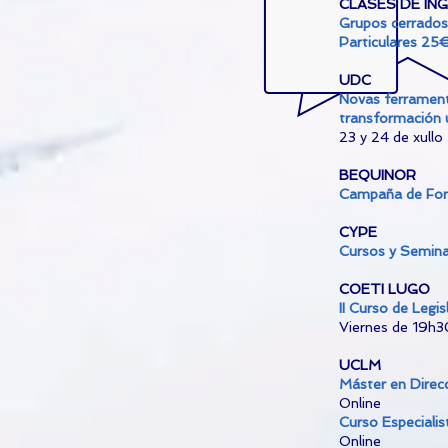
CLASES DE IN
Grupos cerrado
Particulares 25
UDC
Novas ferrament
transformación
23 y 24 de xullo
BEQUINOR
Campaña de For
CYPE
Cursos y Semina
COETI LUGO
II Curso de Legis
Viernes de 19h3
UCLM
Máster en Direcc
Online
Curso Especiali
Online