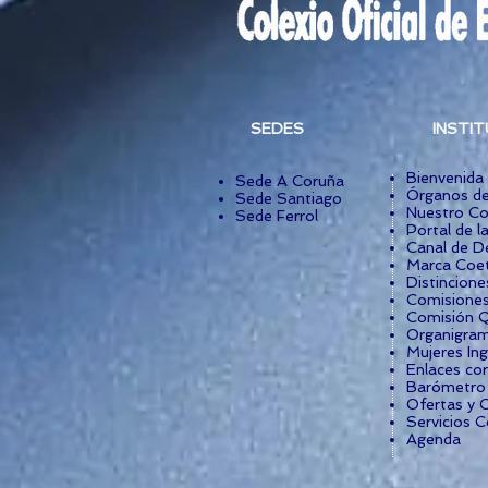
SEDES
INSTI
Bienvenida
Sede A Coruña
Órganos de
Sede Santiago
Nuestro Co
Sede Ferrol
Portal de l
Canal de D
Marca Coet
Distincione
Comisiones
Comisión Q
Organigra
Mujeres Ing
Enlaces co
Barómetro I
Ofertas y 
Servicios C
Agenda