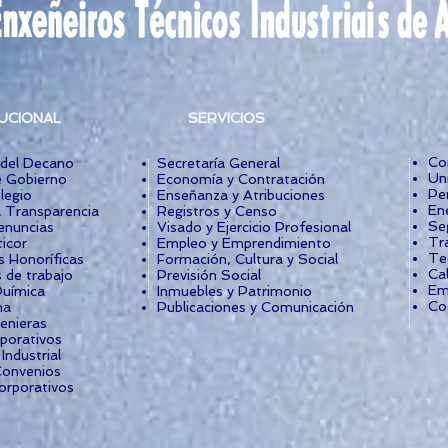
TUCIONAL
SERVICIOS
Co
 del Decano
Secretaría General
Un
 Gobierno
Economía y Contratación
Per
legio
Enseñanza y Atribuciones
Ene
a Transparencia
Registros y Censo
Se
enuncias
Visado y Ejercicio Profesional
Tr
icor
Empleo y Emprendimiento
Te
s Honoríficas
Formación, Cultura y Social
Cal
 de trabajo
Previsión Social
Em
uímica
Inmuebles y Patrimonio
Co
ma
Publicaciones y Comunicación
enieras
rporativos
ndustrial
Convenios
orporativos