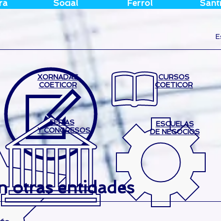
ra
Social
Ferrol
Sant
E
XORNADAS
CURSOS
COETICOR
COETICOR
FERIAS
ESCUELAS
Y CONGRESOS
DE NEGOCIOS
 otras entidades