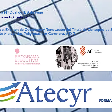
 a FP Dual do IES de Fene
olexiado Coeticor
a el Examen de Obtención y Renovación del Título de Consejero de 
e Mercancías Peligrosas por Carretera, A.D.R.