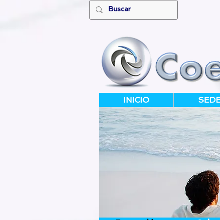
INICIO
SED