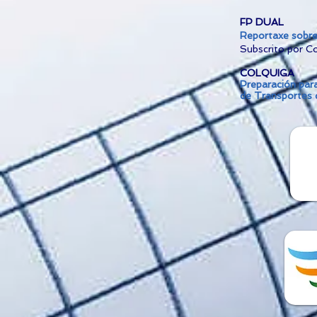
FP DUAL
Reportaxe sobre
Subscrito por C
COLQUIGA
Preparación par
de Transportes d