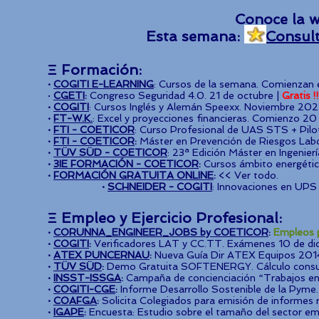
Conoce la w
Esta semana:
Consult
Ξ
Formación:
·
COGITI E-LEARNING
: Cursos de la semana. Comienzan e
·
CGETI
:
Congreso Seguridad 4.0. 21 de octubre |
Gratis !!
·
COGITI
: Cursos Inglés y Alemán Speexx. Noviembre 202
·
FT-W.K.
:
Excel y proyecciones financieras. Comienzo 20
·
FTI - COETICOR
: Curso Profesional de UAS STS + Pilo
·
FTI - COETICOR
:
Máster en Prevención de Riesgos Labo
·
TÜV SÜD - COETICOR
: 23ª Edición Máster en Ingenier
·
3IE FORMACIÓN - COETICOR
:
Cursos ámbito energétic
·
FORMACIÓN GRATUITA ONLINE
:
<< Ver todo.
·
SCHNEIDER - COGITI
: Innovaciones en UPS
Ξ
Empleo y
Ejercicio Profesional:
·
CORUNNA_ENGINEER_JOBS by COETICOR
:
Empleos p
·
COGITI
:
Verificadores LAT y CC.TT. Exámenes 10 de d
·
ATEX PUNCERNAU
:
Nueva Guía Dir ATEX Equipos 20
·
TÜV SÜD
:
Demo Gratuita SOFTENERGY. Cálculo consu
·
INSST-ISSGA
:
Campaña de concienciación “Trabajos en
·
COGITI-CGE
:
Informe Desarrollo Sostenible de la Pyme
·
COAFGA
:
Solicita Colegiados para emisión de informes 
·
IGAPE
:
Encuesta: Estudio sobre el tamaño del sector emp