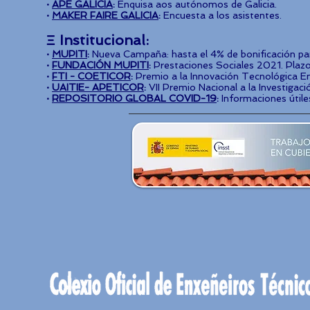
·
APE GALICIA
:
Enquisa aos autónomos de Galicia.
·
MAKER FAIRE GALICIA
:
Encuesta a los asistentes.
Ξ Institucional:
·
MUPITI
:
Nueva Campaña: hasta el 4% de bonificación pa
​·
FUNDACIÓN MUPITI
:
Prestaciones Sociales 2021. Plaz
​·
FTI - COETICOR
:
Premio a la Innovación Tecnológica Em
​·
UAITIE- APETICOR
:
VII Premio Nacional a la Investigac
·
REPOSITORIO GLOBAL COVID-19
:
Informaciones útile