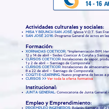
Actividades culturales y sociales:
MISA Y BRUNCH SAN JOSÉ:
Iglesia V.O.T. San Fran
SAN JOSÉ 2016
:
Programa General de actos en las
Formación:
XORNADAS COETICOR
:
“Implementación BIM. Herr
12 y 14 de abril - Sedes Coeticor A Coruña y Santia
CURSOS COETICOR
:
Instalaciones de vapor, prod
1 y 2 de abril – Santiago de Compostela
CURSOS COETICOR
:
Instalaciones de almacenamie
8 a 22 de abril – Santiago de Compostela
COGITI E-LEARNING:
Nuevo programa de becas a par
CURSOS >>
Ver toda la oferta formativa
Institucional:
JUNTA GENERAL
:
Convocatoria de Junta General -
Empleo y Emprendimiento:
PROEMPLEO INGENIEROS
:
Boletín: Semana del 21