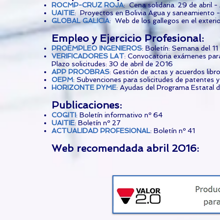
ROCMP-CRUZ ROJA
: Cena solidaria. 29 de abril 
UAITIE
: Proyectos en Bolivia Agua y saneamiento -
GLOBAL GALICIA
: Web de los gallegos en el exter
Empleo y Ejercicio Profesional:
PROEMPLEO INGENIEROS
: Boletín: Semana del 11 
VERIFICADORES LAT
: Convocatoria exámenes para
Plazo solicitudes: 30 de abril de 2016
APP PROOBRAS
: Gestión de actas y acuerdos libr
OEPM
: Subvenciones para solicitudes de patentes 
HORIZONTE PYME
: Ayudas del Programa Estatal d
Publicaciones:
COGITI
: Boletín informativo nº 64
UAITIE
: Boletín nº 27
ACTUALIDAD PROFESIONAL
: Boletín nº 41
Web recomendada abril 2016: