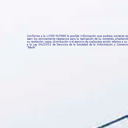
¡Antes de imprimir, piensa en tu re
Conforme a la LOPD 15/1999 la posible información que pudiera contener este
sean los estrictamente necesarios para la realización de su cometido, añadie
su revelación, copia, distribución o el ejercicio de cualquiera acción relativa a
a la Ley 34/2002 de Servicios de la Sociedad de la Información y Comercio 
“BAJA”.