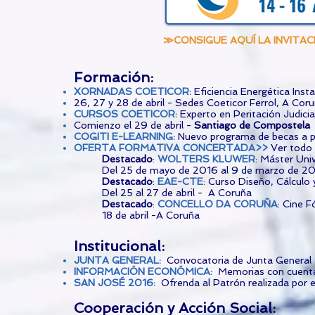
≫CONSIGUE AQUÍ LA INVITAC
Formación:
XORNADAS COETICOR
:
Eficiencia Energética Inst
26, 27 y 28 de abril - Sedes Coeticor Ferrol, A Cor
CURSOS COETICOR
:
Experto en Peritación Judicial
Comienzo el 29 de abril -
Santiago de Compostela
COGITI E-LEARNING
:
Nuevo programa de becas a part
OFERTA FORMATIVA CONCERTADA>>
Ver todo
Destacado
:
WOLTERS KLUWER
: Máster Univ
Del 25 de mayo de 2016 al 9 de marzo de 2
Destacado
:
EAE-CTE
: Curso Diseño, Cálculo
Del 25 al 27 de abril - A Coruña
Destacado
:
CONCELLO DA CORUÑA
: Cine 
18 de abril -A Coruña
Institucional:
JUNTA GENERAL
:
Convocatoria de Junta General 
INFORMACIÓN ECONÓMICA
:
Memorias con cuent
SAN JOSÉ 2016
:
Ofrenda al Patrón realizada po
Cooperación y Acción Social: