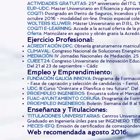
ACTIVIDADES GRATUITAS
:
25ª aniversario del ITG.
EUP-UDC
:
Master Universitario en Eficiencia y Aprov
COGITI
:
Postgrado en Perito de Seguros, Incendios y 
octubre 2016 - modalidad on-line. Precio especial col
WOLTERS KLUWER
:
Máster Universitario en P.R.L. Pr
COGITI E-LEARNING
:
Accede a la actual oferta de la 
Oferta
:
Matricúlate en agosto y obtén gratis la Acred
Ejercicio Profesional:
ACREDITACIÓN DPC
:
Obtenla gratuitamente matric
CLIMAVAL
:
Congreso Nacional de Soluciones Energétic
MEDIACIÓN
:
IV Jornadas Nacionales de Mediación. 25
CUIEET24
:
Congreso Universitario de Innovación Educ
Del 21 al 23 de septiembre - Cádiz
Empleo y Emprendimiento:
FUNDACIÓN GALICIA INNOVA
:
Programa de Formación
- Fase de captación y selección de candidatos - Ferrol, 
UDC
:
III Curso "Oriéntate e Planifica o teu futuro". Del
PROEMPLEO INGENIEROS
: Encuesta sobre el Mercado 
FUAC-AYUNTAMIENTO CORUÑA
:
Programa de Forma
PROEMPLEO INGENIEROS
:
Boletín: Semana del 8 al 
Enseñanza y Titulaciones:
TITULACIONES UNIVERSITARIAS
:
Centros Universit
Graduado en Ingeniería útiles para ser INGENIERO 
MECES-EFQ:
Emisión de certificados de correspondenci
Web recomendada agosto 2016: