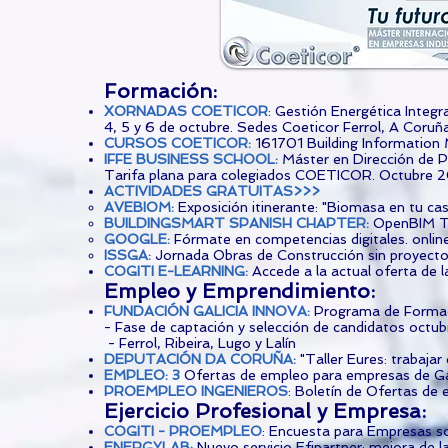
Formación:​
XORNADAS COETICOR
: Gestión Energética Integ
4, 5 y 6 de octubre. Sedes Coeticor Ferrol, A Coruñ
CURSOS COETICOR
:
161701 Building Information
IFFE BUSINESS SCHOOL
:
Máster en Dirección de P
Tarifa plana para colegiados COETICOR. Octubre 20
ACTIVIDADES GRATUITAS>>>
AVEBIOM
:
Exposición itinerante: "Biomasa en tu ca
BUILDINGSMART SPANISH CHAPTER
:
OpenBIM To
GOOGLE
:
Fórmate en competencias digitales. onlin
ISSGA
:
Jornada Obras de Construcción sin proyecto
COGITI E-LEARNING
:
Accede a la actual oferta de 
​Empleo y Emprendimiento:
FUNDACIÓN GALICIA INNOVA
:
Programa de Formaci
- Fase de captación y selección de candidatos octu
- Ferrol, Ribeira, Lugo y Lalín
DEPUTACIÓN DA CORUÑA
:
"Taller Eures: trabaja
EMPLEO: 3
Ofertas de empleo para empresas de Ga
PROEMPLEO INGENIEROS
: Boletín de Ofertas de
Ejercicio Profesional y Empresa:
COGITI - PROEMPLEO
: Encuesta para Empresas so
ENERGYLAB
:
Nuevo servicio Efipartner: mejora de la