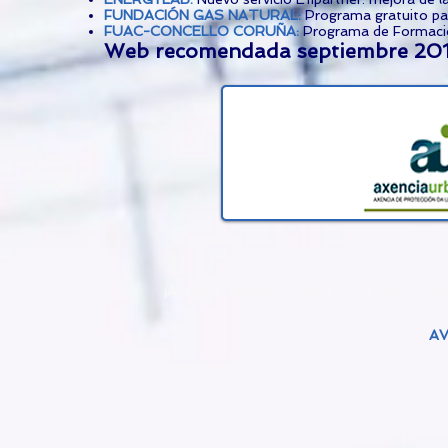
FUNDACIÓN GAS NATURAL
:
Programa gratuito p
FUAC-CONCELLO CORUÑA
:
Programa de Formació
Web recomendada septiembre 20
¡Antes de imprimir, piensa en tu respons
AV