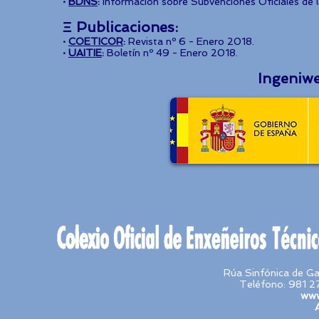
·
BDNS
:
Información sobre Subvenciones Oficiales de la
Ξ Publicaciones:
·
COETICOR
:
Revista nº 6 - Enero 2018.
·
UAITIE
:
Boletín nº 49 - Enero 2018.
Ingeniw
Rúa Sinfónica de G
Teléfono: 981 2
www