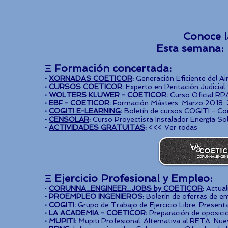
Conoce l
Esta seman
Ξ Formación concertada:
·
XORNADAS COETICOR
:
Generación Eficiente del Ai
·
CURSOS COETICOR
:
Experto en Peritación Judicial
·
WOLTERS KLUWER - COETICOR
:
Curso Oficial RPA
·
EBF - COETICOR
:
Formación Másters. Marzo 2018. 2
·
COGITI E-LEARNING
:
Boletín de cursos COGITI - Co
·
CENSOLAR
:
Curso Proyectista Instalador Energía So
·
ACTIVIDADES GRATUITAS
:
<<< Ver todas
Ξ Ejercicio Profesional y Empleo:
·
CORUNNA_ENGINEER_JOBS by COETICOR
:
Actual
·
PROEMPLEO INGENIEROS
:
Boletín de ofertas de em
·
COGITI
:
Grupo de Trabajo de Ejercicio Libre. Present
·
LA ACADEMIA - COETICOR
:
Preparación de oposici
·
MUPITI
:
Mupiti Profesional. Alternativa al RETA. Nue