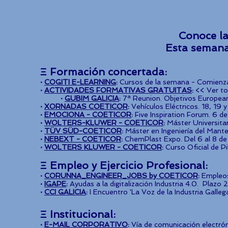
Conoce la
Esta sem
Ξ Formación concertada:
·
COGITI E-LEARNING
:
Cursos de la semana - Comienzan
·
ACTIVIDADES FORMATIVAS GRATUITAS
:
<< Ver t
·
GUBIM GALICIA
:
7ª Reunion. Objetivos European
·
XORNADAS COETICOR
:
Vehículos Eléctricos. 18, 19 
·
EMOCIONA - COETICOR
:
Five Inspiration Forum. 6 de
·
WOLTERS-KLUWER - COETICOR
:
Máster Universitar
·
TÜV SÜD-COETICOR
:
Máster en Ingeniería del Mant
·
NEBEXT - COETICOR
:
ChemPlast Expo. Del 6 al 8 de 
·
WOLTERS KLUWER - COETICOR
:
Curso Oficial de Pi
Ξ Empleo y Ejercicio Profesional:
·
CORUNNA_ENGINEER_JOBS by COETICOR
:
Empleos
·
IGAPE
:
Ayudas a la digitalización Industria 4.0. Plazo 
·
CCI GALICIA
:
I Encuentro 'La Voz de la Industria Galleg
Ξ Institucional:
·
E-MAIL CORPORATIVO
:
Vía de comunicación electrón