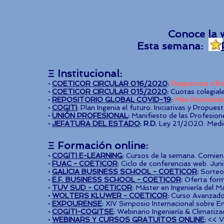
Conoce la 
Esta semana:
Ξ Institucional:
·
COETICOR CIRCULAR 016/2020
:
Reapertura ofi
·
COETICOR CIRCULAR 015/2020
:
Cuotas colegiale
·
REPOSITORIO GLOBAL COVID-19
:
Más Novedade
·
COGITI
:
Plan Ingenia el futuro. Iniciativas y Propues
·
UNIÓN PROFESIONAL
:
Manifiesto de las Profesiones
·
JEFATURA DEL ESTADO
: R.D.
Ley 21/2020. Medid
Ξ Formación online:
·
COGITI E-LEARNING
:
Cursos de la semana. Comienz
·
FUAC - COETICOR
:
Ciclo de conferencias web. Junio
·
GALICIA BUSINESS SCHOOL - COETICOR
:
Sorteo
·
E.F. BUSINESS SCHOOL - COETICOR
:
Oferta form
·
TUV SUD - COETICOR
:
Máster en Ingeniería del 
·
WOLTERS KLUWER - COETICOR
:
Curso Avanzado 
·
EXPOURENSE
:
XIV Simposio Internacional sobre En
·
COGITI-COGITSE
:
Webinario Ingeniería & Climatizac
·
WEBINARS Y CURSOS GRATUITOS ONLINE
:
<< V