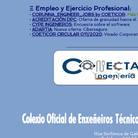
Ξ Empleo y Ejercicio Profesional:
·
CORUNNA_ENGINEER_JOBS by COETICOR
:
Más E
·
ACREDITACIÓN DPC
:
Oferta de gratuidad hasta el 
·
CYPE INGENIEROS
:
Encuesta sobre el software.
·
ADARTIA
:
Nueva oferta: Ciberseguro
·
COETICOR CIRCULAR 011/2020
:
Visado Corporativ
Rúa Sinfónica de Ga