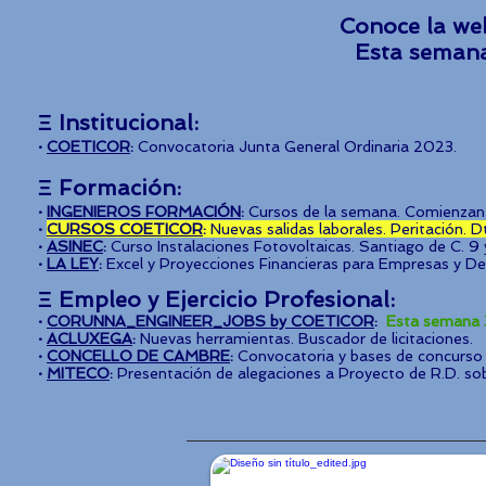
Conoce la we
Esta sem
Ξ Institucional
:
·
COETICOR
:
Convocatoria Junta General Ordinaria 2023.
Ξ
For
maci
ón
:
·
INGENIEROS FORMAC
IÓN
:
Cursos de la semana. Comienzan 
·
CURSOS COETICOR
:
Nuevas salidas laborales. Peritación. 
·
ASINEC
:
Curso Instalaciones Fotovoltaicas
. Santiago de C. 9
·
LA LEY
:
Excel y Proyecciones Financieras para Empresas y D
Ξ
Empleo y
Ejercicio Profesional:
·
CORUNNA_ENGINEER_JOBS by COETICOR
:
Esta semana 
·
ACLUXEGA
:
Nuevas herramientas. Buscador de licitaciones.
·
CONCELLO DE CAMBRE
:
Convocatoria y bases de concurso p
·
MITECO
:
Presentación de alegaciones a Proyecto de R.D. so