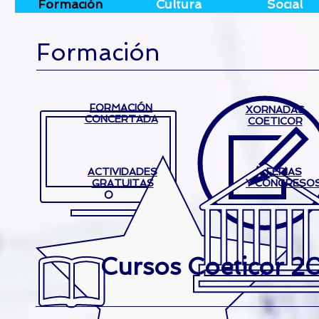
Formación
Cultura
Social
Formación
FORMACIÓN
XORNADAS
CONCERTADA
COETICOR
ACTIVIDADES
FERIAS
GRATUITAS
Y CONGRESO
Cursos Coeticor 