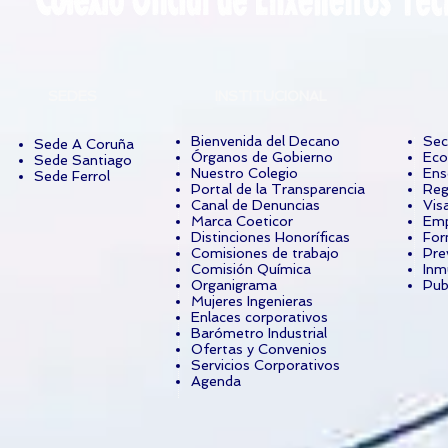
SEDES
INSTITUCIONAL
Bienvenida del Decano
Sec
Sede A Coruña
Órganos de Gobierno
Eco
Sede Santiago
Nuestro Colegio
Ens
Sede Ferrol
Portal de la Transparencia
Reg
Canal de Denuncias
Vis
Marca Coeticor
Emp
Distinciones Honoríficas
For
Comisiones de trabajo
Pre
Comisión Química
Inm
Organigrama
Pub
Mujeres Ingenieras
Enlaces corporativos
Barómetro Industrial
Ofertas y Convenios
Servicios Corporativos
Agenda