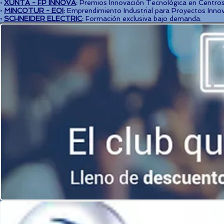
·
XUNTA - FP INNOVA
:
Premios Innovación Tecnológica en Centros
·
MINCOTUR - EOI
:
Emprendimiento Industrial para Proyectos Innov
·
SCHNEIDER ELECTRIC
:
Formación exclusiva bajo demanda.