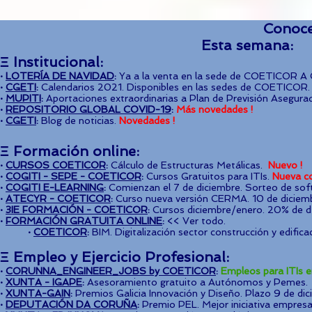
Conoce
Esta semana
Ξ Institucional:
·
LOTERÍA DE NAVIDAD
:
Ya a la venta en la sede de COETICOR A 
·
CGETI
:
Calendarios 2021. Disponibles en las sedes de COETICOR.
·
MUPITI
:
Aportaciones extraordinarias a Plan de Previsión Asegura
·
REPOSITORIO GLOBAL COVID-19
:
Más novedades !
·
CGETI
:
Blog de noticias.
Novedades !
Ξ Formación online:
·
CURSOS COETICOR
:
Cálculo de Estructuras Metálicas.
Nuevo !
·
COGITI - SEPE - COETICOR
:
Cursos Gratuitos para ITIs.
Nueva c
·
COGITI E-LEARNING
:
Comienzan el 7 de diciembre. Sorteo de soft
·
ATECYR - COETICOR
:
Curso nueva versión CERMA. 10 de diciembr
·
3IE FORMACIÓN - COETICOR
:
Cursos diciembre/enero. 20% de dt
·
FORMACIÓN GRATUITA ONLINE
:
<< Ver todo.
·
COETICOR
:
BIM. Digitalización sector construcción y edificac
Ξ Empleo y Ejercicio Profesional:
·
CORUNNA_ENGINEER_JOBS by COETICOR
:
Empleos para ITIs 
·
XUNTA - IGAPE
:
Asesoramiento gratuito a Autónomos y Pemes.
·
XUNTA-GAIN
:
Premios Galicia Innovación y Diseño. Plazo 9 de dic
·
DEPUTACIÓN DA CORUÑA
:
Premio PEL. Mejor iniciativa empresa