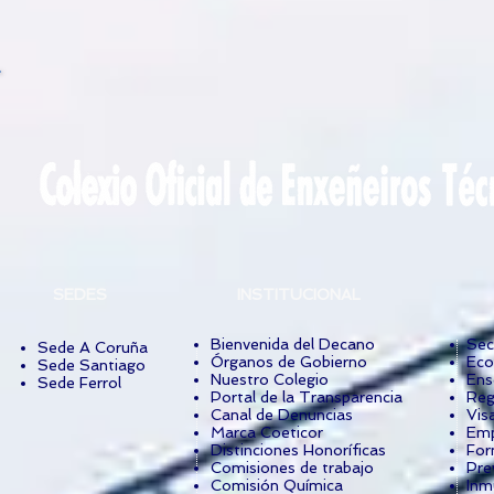
SEDES
INSTITUCIONAL
Bienvenida del Decano
Sec
Sede A Coruña
Órganos de Gobierno
Eco
Sede Santiago
Nuestro Colegio
Ens
Sede Ferrol
Portal de la Transparencia
Reg
Canal de Denuncias
Vis
Marca Coeticor
Emp
Distinciones Honoríficas
For
Comisiones de trabajo
Pre
Comisión Química
Inm