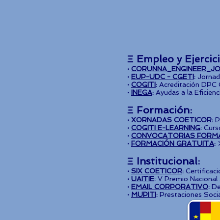
Ξ Empleo y Ejercic
·
CORUNNA_ENGINEER_JO
·
EUP-UDC - CGETI
:
Jornada
·
COGITI
:
Acreditación DPC
·
INEGA
:
Ayudas a la Eficien
Ξ Formación:
·
XORNADAS COETICOR
:
P
·
COGITI E-LEARNING
:
Curs
·
CONVOCATORIAS FORM
·
FORMACIÓN GRATUITA
:
Ξ Institucional:
·
SIX COETICOR
:
Certificac
·
UAITIE
:
V Premio Nacional a
·
EMAIL CORPORATIVO
:
De 
·
MUPITI
:
Prestaciones Soci