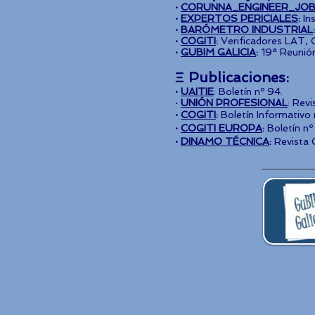
·
CORUNNA_ENGINEER_JOB
·
EXPERTOS PERICIALES
:
In
·
BARÓMETRO INDUSTRIAL
·
COGITI
:
Verificadores LAT, 
·
GUBIM GALICIA
:
19ª Reunión
Ξ
Publicaciones:
·
UAITIE
: Boletín nº 94.
·
UNIÓN PROFESIONAL
: Rev
·
COGITI
:
Boletín Informativo 
·
COGITI EUROPA
:
Boletín nº 
·
DINAMO TÉCNICA
:
Revista G