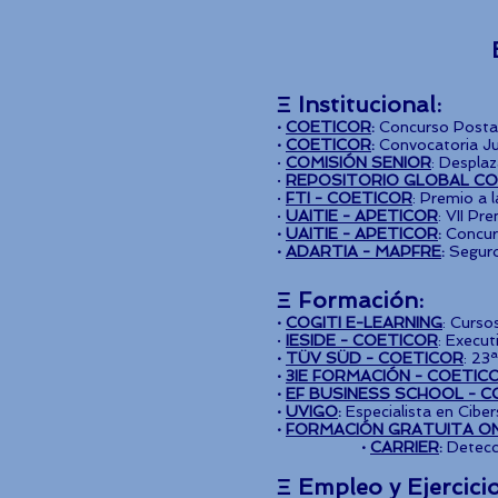
Ξ Institucional:
·
COETICOR
:
Concurso Posta
·
COETICOR
:
Convocatoria Ju
·
COMISIÓN SENIOR
: Despla
·
REPOSITORIO GLOBAL CO
​·
FTI - COETICOR
: Premio a 
​·
UAITIE - APETICOR
: VII Pr
·
UAITIE - APETICOR
:
Concur
·
ADARTIA - MAPFRE
:
Seguro
Ξ
Formación:
·
COGITI E-LEARNING
: Curso
·
IESIDE - COETICOR
: Execut
·
TÜV SÜD - COETICOR
: 23
·
3IE FORMACIÓN - COETIC
·
EF BUSINESS SCHOOL - C
·
UVIGO
:
Especialista en Ciber
·
FORMACIÓN GRATUITA ON
·
CARRIER
:
Detecc
Ξ
Empleo y
Ejercici