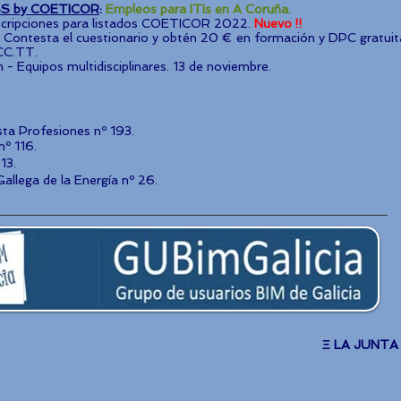
S by COETICOR
:
Empleos para ITIs en A Coruña.
scripciones para listados COETICOR 2022.
Nuevo !!
:
Contesta el cuestionario y obtén 20 € en formación y DPC gratuit
CC.TT.
 - Equipos multidisciplinares. 13 de noviembre.
ista Profesiones nº 193.
nº 116.
13.
allega de la Energía nº 26.
Ξ LA JUNTA