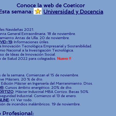
Conoce la web de Coeticor
Esta semana:
Universidad y Docencia
les Navideñas 2021.
nta General Extraordinaria. 18 de noviembre.
zamiento Antas de Ulla. 20 de noviembre.
VID-19
:
Informaciones útiles.
la Innovación Tecnológica Empresarial y Sostenibilidad.
emio Nacional a la Investigación Tecnológica.​
so de Ideas de Innovación Social.
 de Salud 2022 para colegiados.
Nuevo !!
s de la semana. Comienzan el 15 de noviembre.
ive Másters. 20 % de dto.
ª Edición Máster en Ingeniería del Mantenimiento. Dtos.
OR
:
Cursos ámbito energético. 20% de dto.
ORTIZO
:
Máster Industrial MBA Cortizo. Becas 50%.
seguridad Industrial. Comienzo el 13 de enero.
LINE
:
<< Ver todo.
ión de incendios inalámbricos. 19 de noviembre.
o Profesional: