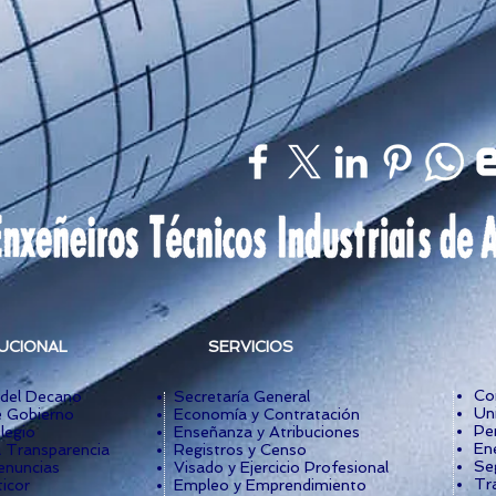
TUCIONAL
SERVICIOS
Co
 del Decano
Secretaría General
Un
 Gobierno
Economía y Contratación
Per
legio
Enseñanza y Atribuciones
Ene
a Transparencia
Registros y Censo
Se
enuncias
Visado y Ejercicio Profesional
Tr
icor
Empleo y Emprendimiento