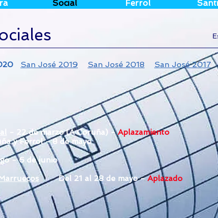
ra
Social
Ferrol
Sant
ociales
E
2020
San José 2019
San José 2018
San José 2017
al
- 22 de marzo (A Coruña) -
Aplazamiento
ña y Ferrol - 8 de mayo
go - 6 de junio
 Marruecos
Del 21 al 28 de mayo -
Aplazado