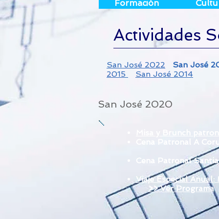
Formación
Cultu
Actividades S
San José 2022
San José 
2015
San
José 2014
San José 2020
Misa y Brunch patron
Cena Patronal A Coru
Cena Patronal Santia
Viaje Especial Anual:
>> Ver Programa