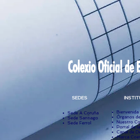
SEDES
INSTI
Bienvenida
Sede A Coruña
Órganos de
Sede Santiago
Nuestro Co
Sede Ferrol
Portal de l
Canal de D
Marca Coet