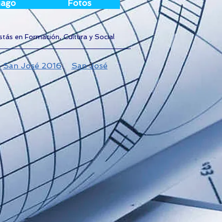
iago
Fotos
stás en Formación, Cultura y Social
San José 2016
San José