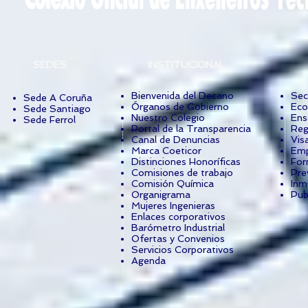
SEDES
INSTITUCIONAL
Bienvenida del Decano
Sec
Sede A Coruña
Órganos de Gobierno
Eco
Sede Santiago
Nuestro Colegio
Ens
Sede Ferrol
Portal de la Transparencia
Reg
Canal de Denuncias
Vis
Marca Coeticor
Emp
Distinciones Honoríficas
For
Comisiones de trabajo
Pre
Comisión Química
Inm
Organigrama
Pub
Mujeres Ingenieras
Enlaces corporativos
Barómetro Industrial
Ofertas y Convenios
Servicios Corporativos
Agenda