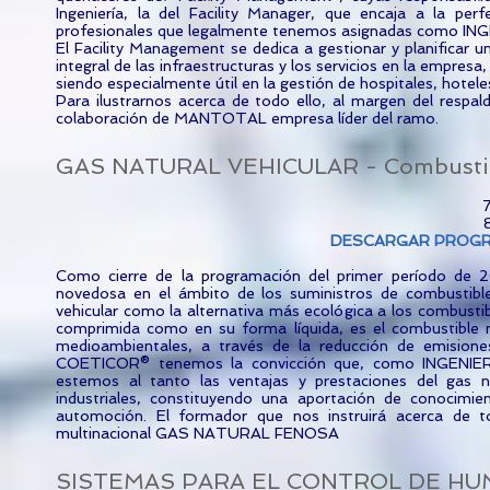
Ingeniería, la del Facility Manager, que encaja a la pe
profesionales que legalmente tenemos asignadas como
El Facility Management se dedica a gestionar y planificar 
integral de las infraestructuras y los servicios en la empresa,
siendo especialmente útil en la gestión de hospitales, hoteles
Para ilustrarnos acerca de todo ello, al margen del resp
colaboración de MANTOTAL empresa líder del ramo.
GAS NATURAL VEHICULAR - Combustibl
7
DESCARGAR PRO
Como cierre de la programación del primer período de
novedosa en el ámbito de los suministros de combustible 
vehicular como la alternativa más ecológica a los combusti
comprimida como en su forma líquida, es el combustible m
medioambientales, a través de la reducción de emision
COETICOR® tenemos la convicción que, como INGENIE
estemos al tanto las ventajas y prestaciones del gas na
industriales, constituyendo una aportación de conocim
automoción. El formador que nos instruirá acerca de t
multinacional GAS NATURAL FENOSA
SISTEMAS PARA EL CONTROL DE HUMO Y