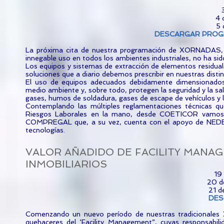
4 
5 
DESCARGAR PRO
La próxima cita de nuestra programación de XORNADAS, es
innegable uso en todos los ambientes industriales, no ha si
Los equipos y sistemas de extracción de elementos residua
soluciones que a diario debemos prescribir en nuestras 
El uso de equipos adecuados debidamente dimensionados 
medio ambiente y, sobre todo, protegen la seguridad y la salud
gases, humos de soldadura, gases de escape de vehículos y la
Contemplando las múltiples reglamentaciones técnicas que
Riesgos Laborales en la mano, desde COETICOR vamos a
COMPREGAL que, a su vez, cuenta con el apoyo de NEDERMAN
tecnologías.
VALOR AÑADIDO DE FACILITY MANAG
INMOBILIARIOS
19 
20 d
21 d
DES
Comenzando un nuevo período de nuestras tradicionales
quehaceres del ‘Facility Management”, cuyas responsabi