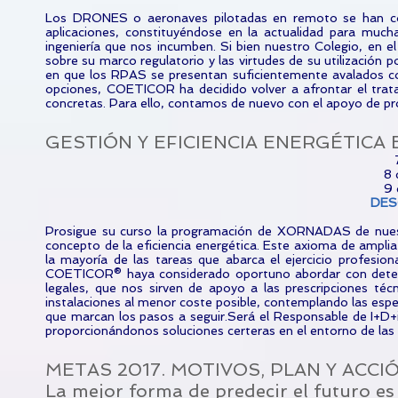
Los DRONES o aeronaves pilotadas en remoto se han con
aplicaciones, constituyéndose en la actualidad para mucha
ingeniería que nos incumben. Si bien nuestro Colegio, en e
sobre su marco regulatorio y las virtudes de su utiliza
en que los RPAS se presentan suficientemente avalados co
opciones, COETICOR ha decidido volver a afrontar el trat
concretas. Para ello, contamos de nuevo con el apoyo de p
GESTIÓN Y EFICIENCIA ENERGÉTICA
8 
9 
DES
Prosigue su curso la programación de XORNADAS de nuestr
concepto de la eficiencia energética. Este axioma de amplia
la mayoría de las tareas que abarca el ejercicio prof
COETICOR® haya considerado oportuno abordar con deten
legales, que nos sirven de apoyo a las prescripciones téc
instalaciones al menor coste posible, contemplando las espe
que marcan los pasos a seguir.Será el Responsable de I+D+
proporcionándonos soluciones certeras en el entorno de las I
METAS 2017. MOTIVOS, PLAN Y ACCI
La mejor forma de predecir el futuro es