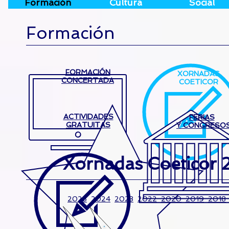
Formación
Cultura
Social
Formación
FORMACIÓN
XORNADAS
CONCERTADA
COETICOR
ACTIVIDADES
FERIAS
GRATUITAS
Y CONGRESO
Xornadas Coeticor 
2025
2024
2023
2022
2020
2019
2018