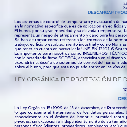
2
24
DESCARGAR PRO
Los sistemas de control de temperatura y evacuación de hu
en la normativa específica que es de aplicación en edificios y
El humo, por su gran movilidad y su elevada temperatura, fav
representa un riesgo de atrapamiento y daño para las persona
Se han de tomar como referencia los criterios de la normati
trabajo, edificio o establecimiento industrial y como Norma
que tener en cuenta en particular la UNE-EN 12101-6 Sistem
Es importante para nosotros como INGENIEROS TÉCNICOS
con la acreditada firma SODECA, especialista en el diseño y
expondrán el diseño de sistemas de control del humo mediante
sobre el humo, para que éste no pueda entrar en las vías de
LEY ORGÁNICA DE PROTECCIÓN DE DAT
1
1
DES
La Ley Orgánica 15/1999 de 13 de diciembre, de Protección
lo que concierne al tratamiento de los datos personales, l
especialmente en el ámbito del honor e intimidad tanto 
privadas, sin excepción e independientemente de su tamaño,
personas física (clientes, proveedores, empleados, etc.) que