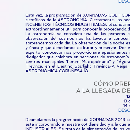
DES
Esta vez, la programación de XORNADAS COETICOR nos
científicos de la ASTRONOMÍA. Ciertamente, las pec
INGENIEROS TÉCNICOS INDUSTRIALES, el conocimiento
extraordinariamente útil para conocer la procedencia 
La astronomía se considera una de las primeras c
observación del cosmos nos ha llevado a conoce
sorprendernos cada día. La observación de la noche es
y única y que deberíamos disfrutar y preservar. Por 
experto conocedor nos proporcionará apasionantes 
divulgador que colabora en secciones de astronomía
centros municipales ‘Forum Metropolitano” y “Ágora
Trevinca, en el Destino Starlight Trevinca-A Ve
ASTRONÓMICA CORUÑESA ÍO.
CÓMO PRE
A LA LLEGADA D
1
13 
14 
DES
Reanudamos la programación de XORNADAS 2019 con e
está incorporando a nuestra cotidianeidad y a la qu
INDUSTRIALES. Se trata de la alimentación de los veh