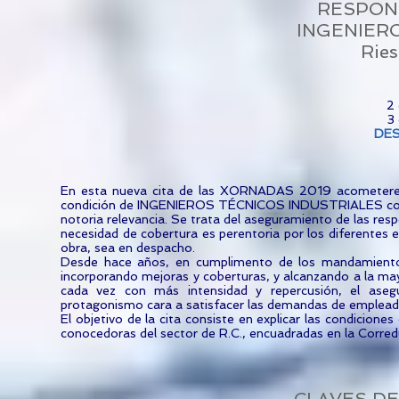
RESPONS
INGENIERO
Ries
2 
3
DE
En esta nueva cita de las XORNADAS 2019 acometerem
condición de INGENIEROS TÉCNICOS INDUSTRIALES como P
notoria relevancia. Se trata del aseguramiento de las res
necesidad de cobertura es perentoria por los diferente
obra, sea en despacho.
Desde hace años, en cumplimento de los mandamiento
incorporando mejoras y coberturas, y alcanzando a la ma
cada vez con más intensidad y repercusión, el asegu
protagonismo cara a satisfacer las demandas de empleadore
El objetivo de la cita consiste en explicar las condicio
conocedoras del sector de R.C., encuadradas en la Corre