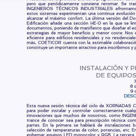
pero que periódicamente conviene retomar. Se tr
INGENIEROS TÉCNICOS INDUSTRIALES afrontamos pa
estos sistemas experimentan una continua evolución b
alcanzar el máximo confort. La última versión del 
Edificación añade una sección HE‐0 en la que se lim
documentos, poniendo de manifiesto que diseñar el edi
estrategias de mayor beneficio y menor coste. Nos c
eficiente para edificios residenciales y no residenci
más, COETICOR cuenta con la estimable colaboración 
constituye un importante atractivo para inscribirnos y p
INSTALACIÓN Y
DE EQUIPOS
7
8 
9 
DES
Esta nueva sesión técnica del ciclo de XORNADAS CO
para poder instalar y controlar correctamente cua
innovaciones que muchos de nosotros, como INGE
trance de conocer sea para prescripción técnica com
partes. En la primera se hablará de instalaciones b
selección de temperaturas de color, potencias, etc. E
gobernar equipos LED monocolor y RGB. La tercera 