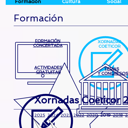
Formación
Cultura
Social
Formación
FORMACIÓN
XORNADAS
CONCERTADA
COETICOR
ACTIVIDADES
FERIAS
GRATUITAS
Y CONGRESO
Xornadas Coeticor 
2025
2024
2023
2022
2020
2019
2018
2