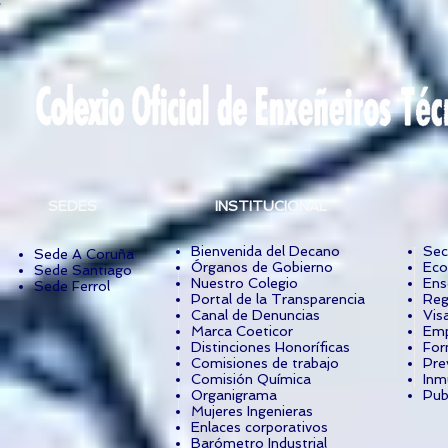
SEDES
INSTITUCIONAL
Bienvenida del Decano
Sec
Sede A Coruña
Órganos de Gobierno
Eco
Sede Santiago
Nuestro Colegio
Ens
Sede Ferrol
Portal de la Transparencia
Reg
Canal de Denuncias
Vis
Marca Coeticor
Emp
Distinciones Honoríficas
For
Comisiones de trabajo
Pre
Comisión Química
Inm
Organigrama
Pub
Mujeres Ingenieras
Enlaces corporativos
Barómetro Industrial