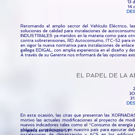
13 
14 
DE
Retomando el amplio sector del Vehículo Eléctrico,
soluciones de calidad para instalaciones de autoconsum
INDUSTRIALES ya metidos en la materia como para otros q
contra sobretensiones, RD Autoconsumo, ITC-52 para ins
en vigor la nueva normativa para instalaciones de enla
gallega EDIGAL, con amplia experiencia en el diseño y d
A través de su Gerente nos informará de las opciones exis
EL PAPEL DE LA 
2
30
31
DE
En esta ocasión, las citas que presentan las XORNADAS
motivo las actuales modificaciones al proyecto de mod
nuevos indicadores tales como el “Consumo de energía p
obligado cumplimiento en nuestro país para ejecutar de
Empieza en el minuto 57'
instalaciones de climatización y ACS en los edific